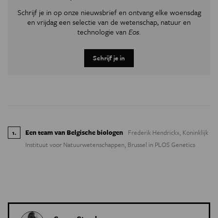
Schrijf je in op onze nieuwsbrief en ontvang elke woensdag
en vrijdag een selectie van de wetenschap, natuur en
technologie van
Eos
.
Schrijf je in
Een team van Belgische biologen
Frederik Hendrickx, Koninklijk
1
.
Instituut voor Natuurwetenschappen, Brussel in PLOS Genetics