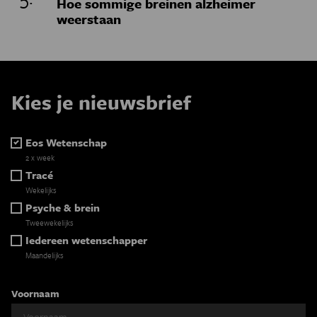
Hoe sommige breinen alzheimer
weerstaan
Kies je nieuwsbrief
Eos Wetenschap
2 x week
Tracé
Wekelijks
Psyche & brein
Tweewekelijks
Iedereen wetenschapper
Maandelijks
Voornaam