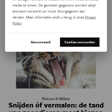
afstotelijk. Is dat gewoon een cultureel taboe, of zit die
media te tonen. De gemeten gegevens worden altijd
afkeer dieper? Volgens een nieuwe studie komt de weerzin
anoniem verwerkt en nooit doorgegeven aan
voort uit een evolutionair voordeel.
derden.
Meer informatie vindt u terug in onze
Privacy
Policy
.
Door
Ella Vertommen
Geavanceerd
Cookies aanvaarden
Natuur & Milieu
Snijden óf vermalen: de tand