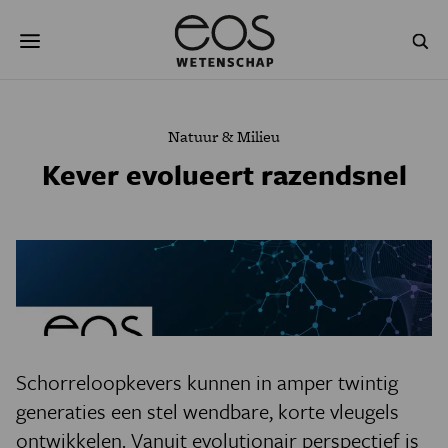
Overslaan
Zoeken
en
naar
de
inhoud
gaan
NATUUR & MILIEU
TECHNOLOGIE
Natuur & Milieu
GEZONDHEID
RUIMTE
Kever evolueert razendsnel
NATUURWETENSCHAPPEN
GESCHIEDENIS
PSYCHE & BREIN
BLOGS
PODCAST
AGENDA
JONGE UITDAGERS
Schorreloopkevers kunnen in amper twintig
generaties een stel wendbare, korte vleugels
ontwikkelen. Vanuit evolutionair perspectief is