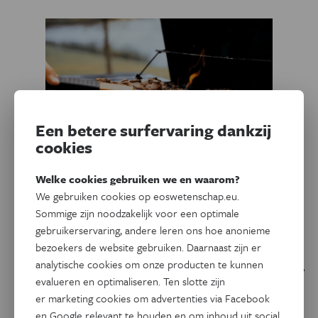
Een betere surfervaring dankzij
cookies
Welke cookies gebruiken we en waarom?
We gebruiken cookies op eoswetenschap.eu.
Gezondheid
Waarom mensen geen
Sommige zijn noodzakelijk voor een optimale
kannibalen zijn
gebruikerservaring, andere leren ons hoe anonieme
bezoekers de website gebruiken. Daarnaast zijn er
analytische cookies om onze producten te kunnen
Een mens bevat zo'n 143.771 calorieën aan eetbaar weefsel,
evalueren en optimaliseren. Ten slotte zijn
goed voor 65 maaltijden. Toch is het idee om een
er marketing cookies om advertenties via Facebook
soortgenoot op te eten voor de meeste mensen ronduit
en Google relevant te houden en om inhoud uit social