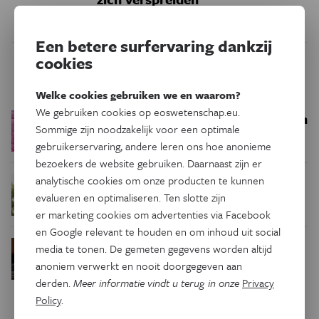
Een betere surfervaring dankzij
cookies
Trending
Welke cookies gebruiken we en waarom?
We gebruiken cookies op eoswetenschap.eu.
Een bakkerij op 400 miljoen
Ruimte
Sommige zijn noodzakelijk voor een optimale
kilometer van de aarde
gebruikerservaring, andere leren ons hoe anonieme
bezoekers de website gebruiken. Daarnaast zijn er
analytische cookies om onze producten te kunnen
Waar zijn
Podcast
Natuur & Milieu
evalueren en optimaliseren. Ten slotte zijn
insecten in de winter?
er marketing cookies om advertenties via Facebook
en Google relevant te houden en om inhoud uit social
Waarom we tinnitus
Psyche & Brein
media te tonen. De gemeten gegevens worden altijd
in de hersenen moeten zoeken
anoniem verwerkt en nooit doorgegeven aan
derden.
Meer informatie vindt u terug in onze
Privacy
Policy
.