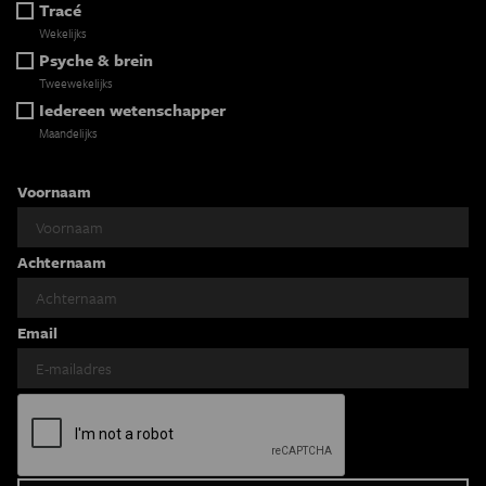
Tracé
Wekelijks
Psyche & brein
Tweewekelijks
Iedereen wetenschapper
Maandelijks
Voornaam
Achternaam
Email