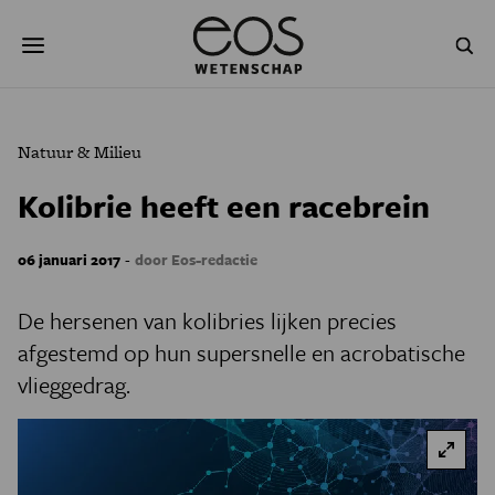
Overslaan
Zoeken
en
naar
de
inhoud
gaan
NATUUR & MILIEU
TECHNOLOGIE
Natuur & Milieu
GEZONDHEID
RUIMTE
Kolibrie heeft een racebrein
NATUURWETENSCHAPPEN
GESCHIEDENIS
-
06 januari 2017
door Eos-redactie
PSYCHE & BREIN
BLOGS
De hersenen van kolibries lijken precies
PODCAST
AGENDA
afgestemd op hun supersnelle en acrobatische
vlieggedrag.
JONGE UITDAGERS