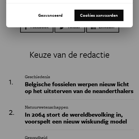
Geavanceerd
Cookies aanvaarden
Dit artikel delen op:
Facebook
Twitter
Linkedin
Keuze van de redactie
Geschiedenis
Belgische fossielen werpen nieuw licht
op het uitsterven van de neanderthalers
Natuurwetenschappen
In 2064 stort de wereldbevolking in,
voorspelt een nieuw wiskundig model
Gezondheid