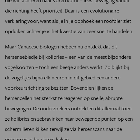
die van achteren naar voren komt – lees: beweging vanuit
die richting heeft prioriteit. Daar is een evolutionaire
verklaring voor, want als je in je ooghoek een roofdier ziet
opduiken achter je is het kwestie van zeer snel te handelen.
Maar Canadese biologen hebben nu ontdekt dat dit
hersengebiedje bij kolibries – een van de meest bijzondere
vogelsoorten – toch een beetje anders werkt. Zo blijkt bij
de vogeltjes bijna elk neuron in dit gebied een andere
voorkeursrichting te bezitten. Bovendien lijken de
hersencellen het sterkst te reageren op snelle, abrupte
bewegingen. De onderzoekers ontdekten dit allemaal toen
ze kolibries en zebravinken naar bewegende punten op een
scherm lieten kijken terwijl ze via hersenscans naar de
processen in hun brein keken.