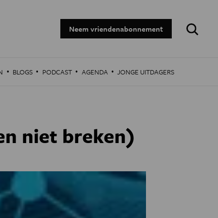
Zoeken:
Neem vriendenabonnement
·
·
·
·
N
BLOGS
PODCAST
AGENDA
JONGE UITDAGERS
en niet breken)