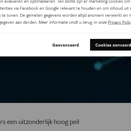
n evalueren en optimaliseren. Ten slotte zijn er marketing cookies om
tenties via Facebook en Google relevant te houden en om inhoud uit s
 te tonen. De gemeten gegevens worden altijd anoniem verwerkt en n
gegeven aan derden.
Meer informatie vindt u terug in onze
Privacy Polic
Geavanceerd
Cookies aanvaar
 een uitzonderlijk hoog peil