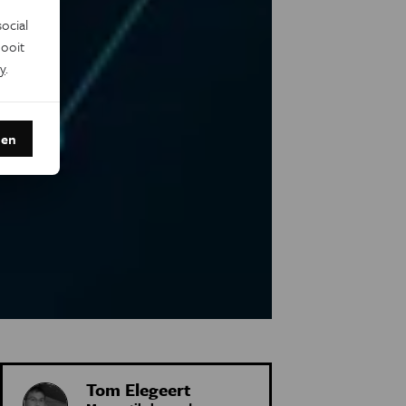
ocial
ooit
y
.
den
Tom Elegeert