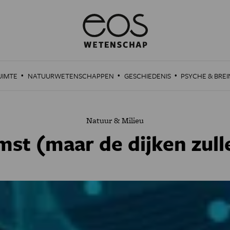
·
·
·
UIMTE
NATUURWETENSCHAPPEN
GESCHIEDENIS
PSYCHE & BREI
Natuur & Milieu
mst (maar de dijken zull