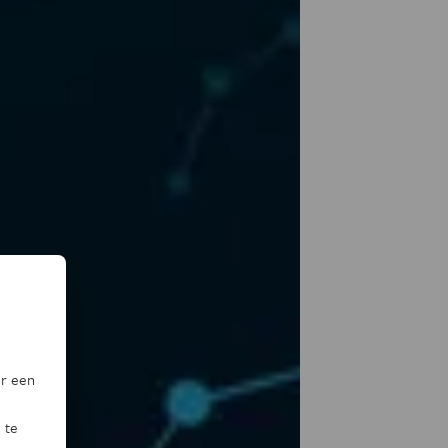
or een
 te