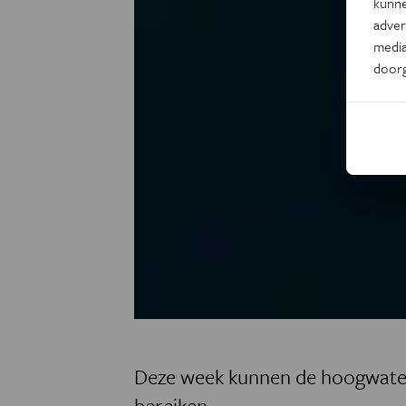
kunne
adver
media
door
Deze week kunnen de hoogwaters
bereiken.