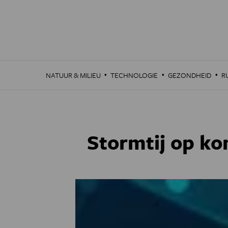
Overslaan
en
naar
de
inhoud
gaan
·
·
·
NATUUR & MILIEU
TECHNOLOGIE
GEZONDHEID
R
Stormtij op ko