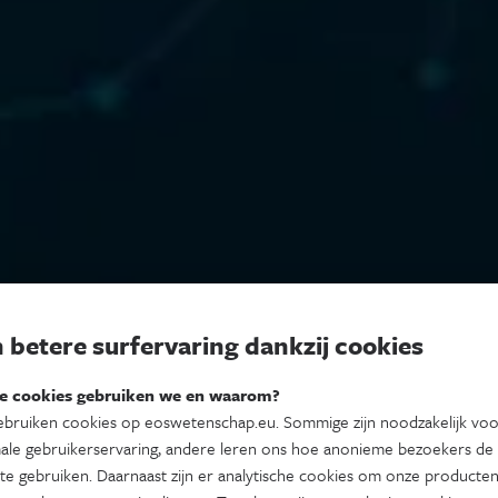
 betere surfervaring dankzij cookies
e cookies gebruiken we en waarom?
bruiken cookies op eoswetenschap.eu. Sommige zijn noodzakelijk vo
ale gebruikerservaring, andere leren ons hoe anonieme bezoekers de
te gebruiken. Daarnaast zijn er analytische cookies om onze producten