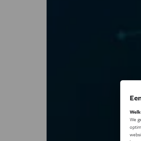
Een
Welk
We ge
optim
websi