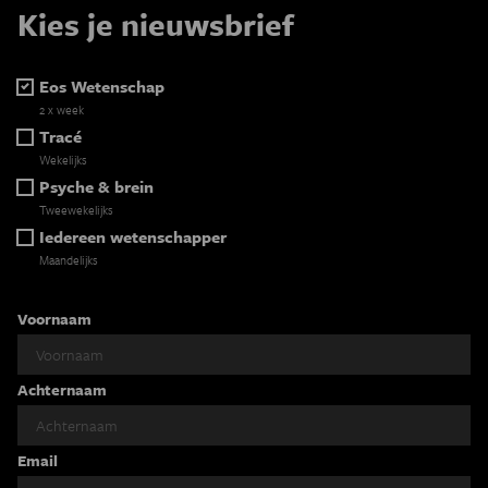
Kies je nieuwsbrief
Eos Wetenschap
2 x week
Tracé
Wekelijks
Psyche & brein
Tweewekelijks
Iedereen wetenschapper
Maandelijks
Voornaam
Achternaam
Email