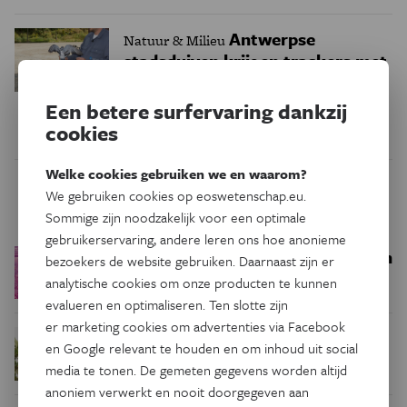
Antwerpse
Natuur & Milieu
stadsduiven krijgen trackers met
bluetooth: ‘Leert ons hoe ziektes
zich verspreiden’
Een betere surfervaring dankzij
cookies
Welke cookies gebruiken we en waarom?
We gebruiken cookies op eoswetenschap.eu.
Trending
Sommige zijn noodzakelijk voor een optimale
gebruikerservaring, andere leren ons hoe anonieme
Een bakkerij op 400 miljoen
Ruimte
bezoekers de website gebruiken. Daarnaast zijn er
kilometer van de aarde
analytische cookies om onze producten te kunnen
evalueren en optimaliseren. Ten slotte zijn
er marketing cookies om advertenties via Facebook
Waar zijn
Podcast
Natuur & Milieu
en Google relevant te houden en om inhoud uit social
insecten in de winter?
media te tonen. De gemeten gegevens worden altijd
anoniem verwerkt en nooit doorgegeven aan