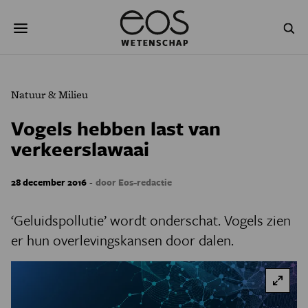
Overslaan
Zoeken
en
naar
de
inhoud
gaan
NATUUR & MILIEU
TECHNOLOGIE
Natuur & Milieu
GEZONDHEID
RUIMTE
Vogels hebben last van
verkeerslawaai
NATUURWETENSCHAPPEN
GESCHIEDENIS
PSYCHE & BREIN
BLOGS
-
28 december 2016
door Eos-redactie
PODCAST
AGENDA
‘Geluidspollutie’ wordt onderschat. Vogels zien
er hun overlevingskansen door dalen.
JONGE UITDAGERS