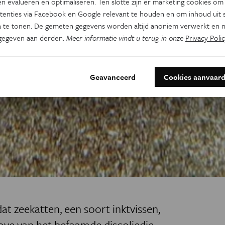
n evalueren en optimaliseren. Ten slotte zijn er marketing cookies om
tenties via Facebook en Google relevant te houden en om inhoud uit s
 te tonen. De gemeten gegevens worden altijd anoniem verwerkt en n
gegeven aan derden.
Meer informatie vindt u terug in onze
Privacy Polic
Geavanceerd
Cookies aanvaar
 zeekatten, een soort inktvissen,
e van het befaamde discoliedje