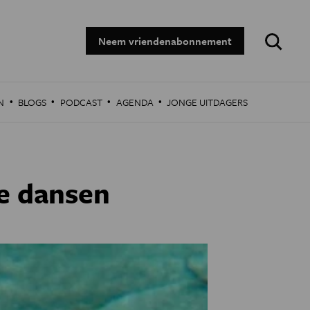
Zoeken:
Neem vriendenabonnement
·
·
·
·
N
BLOGS
PODCAST
AGENDA
JONGE UITDAGERS
e dansen