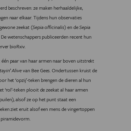
erd beschreven: ze maken herhaaldelijke,
gen naar elkaar.
Tijdens hun observaties
de gewone zeekat
(
Sepia officinalis
)
en de
Sepia
oon’. De wetenschappers publiceerden recent hun
rver bioRxiv.
 één paar van haar armen naar boven uitstrekt
tayin’ Alive
van Bee Gees. Ondertussen kruist de
or het ‘opzij’-teken brengen de dieren al hun
t ‘rol’-teken plooit de zeekat al haar armen
ilen), alsof ze op het punt staat een
teken ziet eruit alsof een mens de vingertoppen
 piramidevorm.