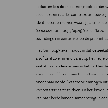
zeekatten iets doen dat nog nooit eerder w
specifieke en relatief complexe armbewegin
identificeerden ze vier zwaaisignalen bij 
bandensis
: ‘omhoog’, ‘opzij’, ‘rol’ en ‘kr
bevindingen in een artikel op de preprint-se
Het ‘omhoog’-teken houdt in dat de zeekat
alsof ze al zwemmend danst op het liedje
S
zeekat haar andere armen in het midden. Vo
armen naar één kant van hun lichaam. Bij he
onder haar hoofd (waardoor haar ogen uitpu
voorwaartse salto te doen. En het ‘kroon’-
van haar beide handen samenbrengt in een