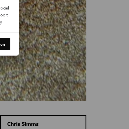
ocial
ooit
y
.
den
Chris Simms