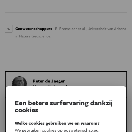
Geowetenschappers
B. Bronselaer et al., Universiteit van Arizona
1
.
in Nature Geoscience.
Peter de Jaeger
Meer artikels van deze auteur
Een betere surfervaring dankzij
Meer over de volgende onderwerpen:
cookies
Natuur & Milieu
koolstofdioxide
CO2 uitstoot
antarctica
ijskap
Welke cookies gebruiken we en waarom?
We gebruiken cookies op eoswetenschap.eu.