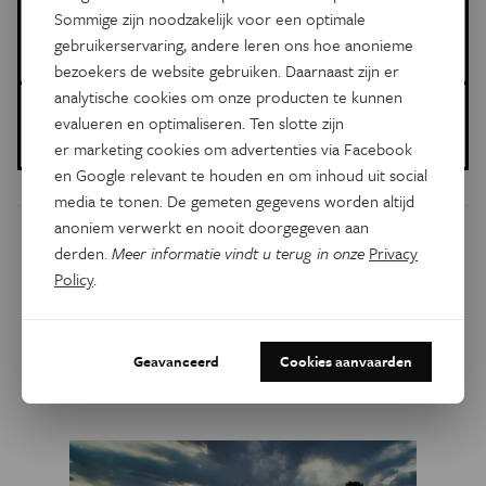
Sommige zijn noodzakelijk voor een optimale
Dit is een artikel van:
gebruikerservaring, andere leren ons hoe anonieme
Eos Wetenschap
bezoekers de website gebruiken. Daarnaast zijn er
analytische cookies om onze producten te kunnen
Gepubliceerd op:
evalueren en optimaliseren. Ten slotte zijn
09 januari 2020
er marketing cookies om advertenties via Facebook
en Google relevant te houden en om inhoud uit social
media te tonen. De gemeten gegevens worden altijd
anoniem verwerkt en nooit doorgegeven aan
Dit artikel delen op:
derden.
Meer informatie vindt u terug in onze
Privacy
Policy
.
Facebook
Twitter
Linkedin
Geavanceerd
Cookies aanvaarden
Gerelateerde artikels