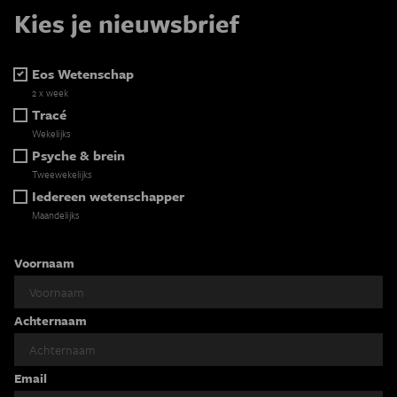
Kies je nieuwsbrief
Eos Wetenschap
2 x week
Tracé
Wekelijks
Psyche & brein
Tweewekelijks
Iedereen wetenschapper
Maandelijks
Voornaam
Achternaam
Email