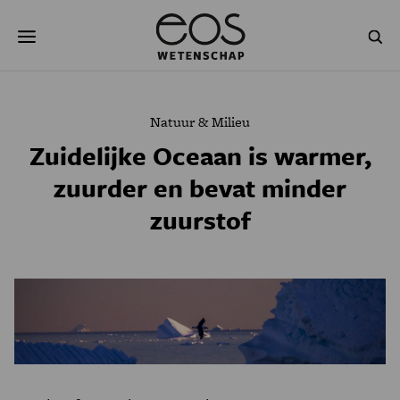
Overslaan
Zoeken
en
naar
de
inhoud
gaan
NATUUR & MILIEU
TECHNOLOGIE
Natuur & Milieu
GEZONDHEID
RUIMTE
Zuidelijke Oceaan is warmer,
zuurder en bevat minder
NATUURWETENSCHAPPEN
GESCHIEDENIS
zuurstof
PSYCHE & BREIN
BLOGS
PODCAST
AGENDA
JONGE UITDAGERS