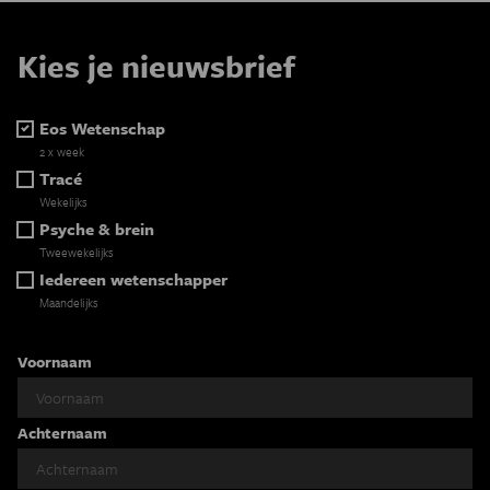
Kies je nieuwsbrief
Eos Wetenschap
2 x week
Tracé
Wekelijks
Psyche & brein
Tweewekelijks
Iedereen wetenschapper
Maandelijks
Voornaam
Achternaam