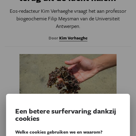
Eos-redacteur Kim Verhaeghe vraagt het aan professor
biogeochemie Filip Meysman van de Universiteit
Antwerpen.
Door
Kim Verhaeghe
Een betere surfervaring dankzij
cookies
Natuur & Milieu
Welke cookies gebruiken we en waarom?