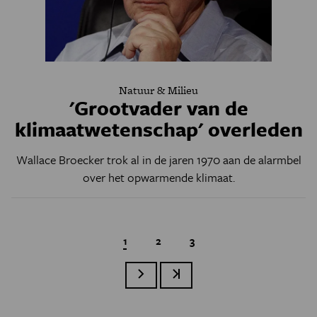
Natuur & Milieu
'Grootvader van de
klimaatwetenschap' overleden
Wallace Broecker trok al in de jaren 1970 aan de alarmbel
over het opwarmende klimaat.
Huidige pagina
1
Page
2
Page
3
Volgende pagina
Laatste pagina
Paginatie