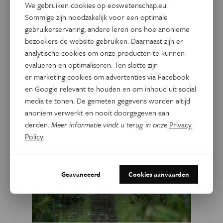
Zinkend zeewier neemt
We gebruiken cookies op eoswetenschap.eu.
broeikasgassen mee de diepte
Sommige zijn noodzakelijk voor een optimale
in
gebruikerservaring, andere leren ons hoe anonieme
bezoekers de website gebruiken. Daarnaast zijn er
analytische cookies om onze producten te kunnen
Zeewier is een belangrijke opslagplek van broeikasgassen,
evalueren en optimaliseren. Ten slotte zijn
omdat het koolstof uit de atmosfeer vastlegt, naar grote
er marketing cookies om advertenties via Facebook
dieptes zakt en daar blijft liggen. Deze functie van macro-
en Google relevant te houden en om inhoud uit social
algen werd tot nu over het hoofd gezien.
media te tonen. De gemeten gegevens worden altijd
anoniem verwerkt en nooit doorgegeven aan
derden.
Meer informatie vindt u terug in onze
Privacy
Policy
.
Geavanceerd
Cookies aanvaarden