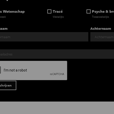
s Wetenschap
Tracé
Psyche & br
 week
Wekelijks
Tweewekelijks
naam
Achternaam