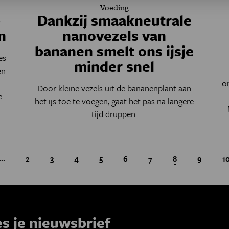
Voeding
p
Dankzij smaakneutrale
n
nanovezels van
bananen smelt ons ijsje
es
minder snel
en
n
o
Door kleine vezels uit de bananenplant aan
e
het ijs toe te voegen, gaat het pas na langere
.
tijd druppen.
…
pagina
Page
2
Page
3
Page
4
Page
5
Page
6
Page
7
Huidige pagina
8
Page
9
P
1
Paginatie
es je nieuwsbrief