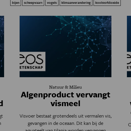
bijen
scheepvaart
vogels
klimaatverandering
koolstofdioxide
Natuur & Milieu
Algenproduct vervangt
d
vismeel
gt
Visvoer bestaat grotendeels uit vermalen vis,
n
gevangen in de oceaan. Dit kan bij de
O
aquateelt van tilapia worden vervangen