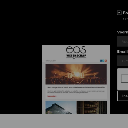
Eo
2 x
Voor
Email