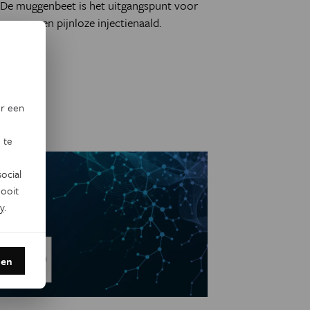
De muggenbeet is het uitgangspunt voor
een pijnloze injectienaald.
or een
 te
ocial
ooit
y
.
den