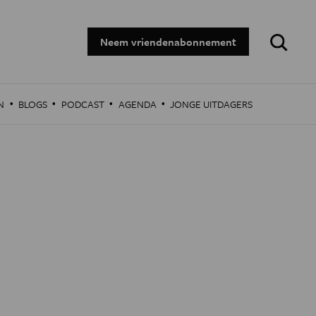
Zoeken:
Neem vriendenabonnement
·
·
·
·
N
BLOGS
PODCAST
AGENDA
JONGE UITDAGERS