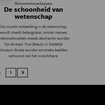
Natuurwetenschappen
De schoonheid van
wetenschap
De visuele verbeelding in de wetenschap
wordt steeds belangrijker, omdat nieuwe
nderzoeksvelden steeds abstracter worden.
Op de expo
True Beauty
in Stedelijk
Museum Breda worden artistieke beelden
vertoond van het onzichtbare.
age
0
Volgende pagina
Laatste pagina