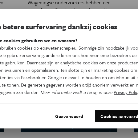
en
Wageningse onderzoekers hebben een
,
proefopstelling in elkaar geknutseld
van
waarmee subtiele krachten tussen
moleculen zijn te meten. Die minikrachten,
 betere surfervaring dankzij cookies
an
voorheen onmeetbaar, zijn onder meer
belangrijk voor een beter begrip van
e cookies gebruiken we en waarom?
bruiken cookies op eoswetenschap.eu. Sommige zijn noodzakelijk vo
levensprocessen, zoals de ontwikkeling van
ale gebruikerservaring, andere leren ons hoe anonieme bezoekers de
een plantenembryo.
te gebruiken. Daarnaast zijn er analytische cookies om onze producten
n evalueren en optimaliseren. Ten slotte zijn er marketing cookies om
tenties via Facebook en Google relevant te houden en om inhoud uit s
 te tonen. De gemeten gegevens worden altijd anoniem verwerkt en n
gegeven aan derden.
Meer informatie vindt u terug in onze
Privacy Polic
Geavanceerd
Cookies aanvaar