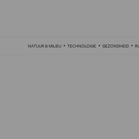
Overslaan
en
naar
de
inhoud
gaan
·
·
·
NATUUR & MILIEU
TECHNOLOGIE
GEZONDHEID
R