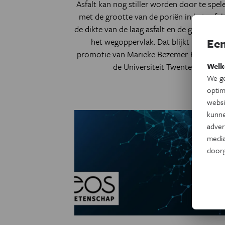
Asfalt kan nog stiller worden door te spel
met de grootte van de poriën in het asfalt
de dikte van de laag asfalt en de gladheid 
het wegoppervlak. Dat blijkt uit een
Een
promotie van Marieke Bezemer-Krijnen a
de Universiteit Twente.
Welk
We ge
optim
websi
kunne
adver
media
door