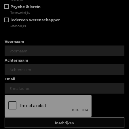
Psyche & brein
Tweewekelijks
Iedereen wetenschapper
Maandelijks
Voornaam
Achternaam
Email