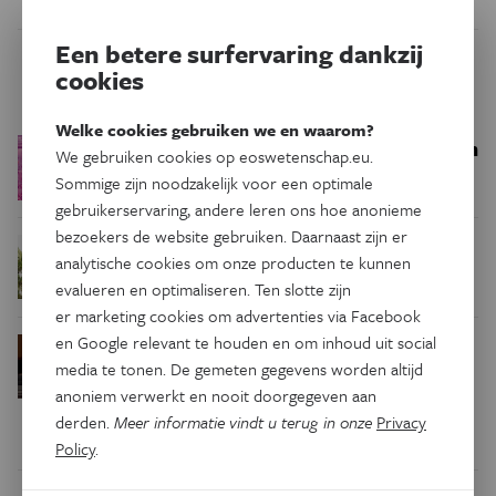
Een betere surfervaring dankzij
cookies
Trending
Welke cookies gebruiken we en waarom?
Een bakkerij op 400 miljoen
Ruimte
We gebruiken cookies op eoswetenschap.eu.
kilometer van de aarde
Sommige zijn noodzakelijk voor een optimale
gebruikerservaring, andere leren ons hoe anonieme
bezoekers de website gebruiken. Daarnaast zijn er
Waar zijn
Podcast
Natuur & Milieu
analytische cookies om onze producten te kunnen
insecten in de winter?
evalueren en optimaliseren. Ten slotte zijn
er marketing cookies om advertenties via Facebook
en Google relevant te houden en om inhoud uit social
Waarom we tinnitus
Psyche & Brein
media te tonen. De gemeten gegevens worden altijd
in de hersenen moeten zoeken
anoniem verwerkt en nooit doorgegeven aan
derden.
Meer informatie vindt u terug in onze
Privacy
Policy
.