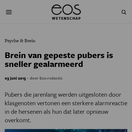
Overslaan
Zoeken
en
naar
de
inhoud
gaan
NATUUR & MILIEU
TECHNOLOGIE
Psyche & Brein
GEZONDHEID
RUIMTE
Brein van gepeste pubers is
sneller gealarmeerd
NATUURWETENSCHAPPEN
GESCHIEDENIS
PSYCHE & BREIN
BLOGS
-
03 juni 2015
door Eos-redactie
PODCAST
AGENDA
Pubers die jarenlang werden uitgesloten door
klasgenoten vertonen een sterkere alarmreactie
JONGE UITDAGERS
in de hersenen als hun dat later opnieuw
overkomt.