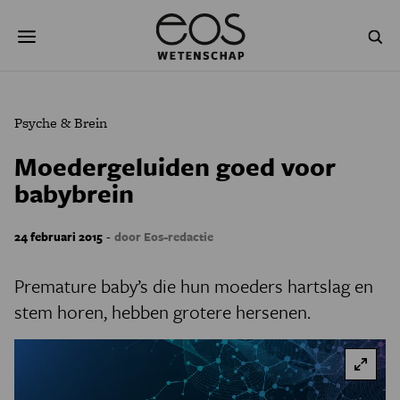
Overslaan
Zoeken
en
naar
de
inhoud
gaan
NATUUR & MILIEU
TECHNOLOGIE
Psyche & Brein
GEZONDHEID
RUIMTE
Moedergeluiden goed voor
babybrein
NATUURWETENSCHAPPEN
GESCHIEDENIS
PSYCHE & BREIN
BLOGS
-
24 februari 2015
door Eos-redactie
PODCAST
AGENDA
Premature baby’s die hun moeders hartslag en
stem horen, hebben grotere hersenen.
JONGE UITDAGERS