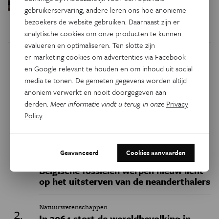
gebruikerservaring, andere leren ons hoe anonieme
bezoekers de website gebruiken. Daarnaast zijn er
analytische cookies om onze producten te kunnen
evalueren en optimaliseren. Ten slotte zijn
er marketing cookies om advertenties via Facebook
Dit artikel delen op:
en Google relevant te houden en om inhoud uit social
media te tonen. De gemeten gegevens worden altijd
Facebook
Twitter
Linkedin
anoniem verwerkt en nooit doorgegeven aan
derden.
Meer informatie vindt u terug in onze
Privacy
Policy
.
Keuze van de redactie
Geavanceerd
Cookies aanvaarden
Geschiedenis
Belgische fossielen werpen nieuw licht
op het uitsterven van de neanderthalers
Natuurwetenschappen
In 2064 stort de wereldbevolking in,