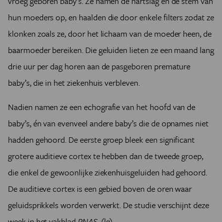
vroeg geboren baby’s. Ze namen de hartslag en de stem van
hun moeders op, en haalden die door enkele filters zodat ze
klonken zoals ze, door het lichaam van de moeder heen, de
baarmoeder bereiken. Die geluiden lieten ze een maand lang
drie uur per dag horen aan de pasgeboren premature
baby’s, die in het ziekenhuis verbleven.
Nadien namen ze een echografie van het hoofd van de
baby’s, én van evenveel andere baby’s die de opnames niet
hadden gehoord. De eerste groep bleek een significant
grotere auditieve cortex te hebben dan de tweede groep,
die enkel de gewoonlijke ziekenhuisgeluiden had gehoord.
De auditieve cortex is een gebied boven de oren waar
geluidsprikkels worden verwerkt. De studie verschijnt deze
week in het vakblad
PNAS
. (lg)