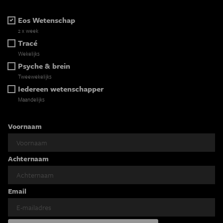
Eos Wetenschap
2 x week
Tracé
Wekelijks
Psyche & brein
Tweewekelijks
Iedereen wetenschapper
Maandelijks
Voornaam
Achternaam
Email