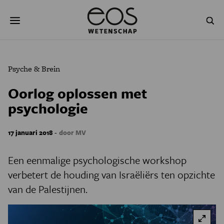
Overslaan
Zoeken
en
naar
de
inhoud
gaan
NATUUR & MILIEU
TECHNOLOGIE
Psyche & Brein
GEZONDHEID
RUIMTE
Oorlog oplossen met
psychologie
NATUURWETENSCHAPPEN
GESCHIEDENIS
PSYCHE & BREIN
BLOGS
-
17 januari 2018
door MV
PODCAST
AGENDA
Een eenmalige psychologische workshop
verbetert de houding van Israëliërs ten opzichte
JONGE UITDAGERS
van de Palestijnen.