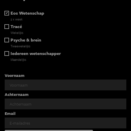
Eos Wetenschap
2 x week
Tracé
Wekelijks
Psyche & brein
Tweewekelijks
Iedereen wetenschapper
Maandelijks
Voornaam
Achternaam
Email