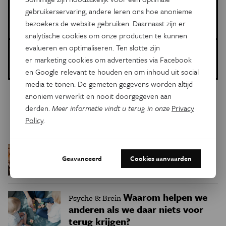
Meer over de volgende onderwerpen:
gebruikerservaring, andere leren ons hoe anonieme
bezoekers de website gebruiken. Daarnaast zijn er
Psyche & Brein
analytische cookies om onze producten te kunnen
evalueren en optimaliseren. Ten slotte zijn
Dit is een artikel van:
er marketing cookies om advertenties via Facebook
Eos Wetenschap
en Google relevant te houden en om inhoud uit social
media te tonen. De gemeten gegevens worden altijd
anoniem verwerkt en nooit doorgegeven aan
derden.
Meer informatie vindt u terug in onze
Privacy
Gerelateerde artikels
Policy
.
Missen vragenlijsten
Psyche & Brein
Geavanceerd
Cookies aanvaarden
depressie bij hoogbegaafden?
Waarom helpen we
Psyche & Brein
anderen als we daar niets voor
terug krijgen?