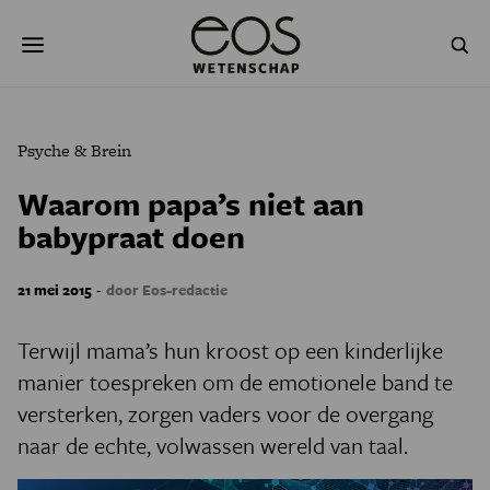
Overslaan
Zoeken
en
naar
de
inhoud
gaan
NATUUR & MILIEU
TECHNOLOGIE
Psyche & Brein
GEZONDHEID
RUIMTE
Waarom papa’s niet aan
babypraat doen
NATUURWETENSCHAPPEN
GESCHIEDENIS
PSYCHE & BREIN
BLOGS
-
21 mei 2015
door Eos-redactie
PODCAST
AGENDA
Terwijl mama’s hun kroost op een kinderlijke
manier toespreken om de emotionele band te
JONGE UITDAGERS
versterken, zorgen vaders voor de overgang
naar de echte, volwassen wereld van taal.