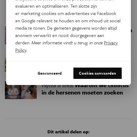
evalueren en optimaliseren. Ten slotte zijn
Trending
er marketing cookies om advertenties via Facebook
en Google relevant te houden en om inhoud uit social
media te tonen. De gemeten gegevens worden altijd
Een bakkerij op 400 miljoen
Ruimte
anoniem verwerkt en nooit doorgegeven aan
kilometer van de aarde
derden.
Meer informatie vindt u terug in onze
Privacy
Policy
.
Waar zijn
Podcast
Natuur & Milieu
insecten in de winter?
Geavanceerd
Cookies aanvaarden
Waarom we tinnitus
Psyche & Brein
in de hersenen moeten zoeken
Dit artikel delen op: