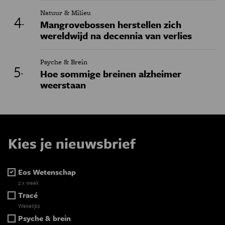
Natuur & Milieu
Mangrovebossen herstellen zich
wereldwijd na decennia van verlies
Psyche & Brein
Hoe sommige breinen alzheimer
weerstaan
Kies je nieuwsbrief
Eos Wetenschap
2 x week
Tracé
Wekelijks
Psyche & brein