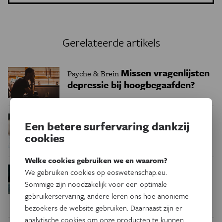
Gerelateerde artikels
Missen vragenlijsten
Psyche & Brein
depressie bij hoogbegaafden?
Waarom helpen we
Psyche & Brein
Een betere surfervaring dankzij
anderen als we daar niets voor
cookies
terug krijgen?
Welke cookies gebruiken we en waarom?
We gebruiken cookies op eoswetenschap.eu.
Nu in Psyche&Brein
Psyche & Brein
Iedereen een wasbordje?
Sommige zijn noodzakelijk voor een optimale
gebruikerservaring, andere leren ons hoe anonieme
bezoekers de website gebruiken. Daarnaast zijn er
analytische cookies om onze producten te kunnen