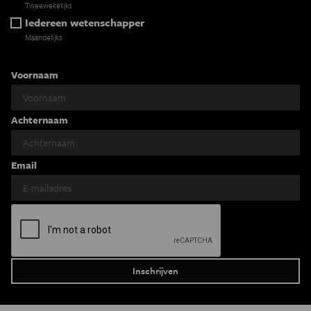
Tweewekelijks
Iedereen wetenschapper
Maandelijks
Voornaam
Achternaam
Email