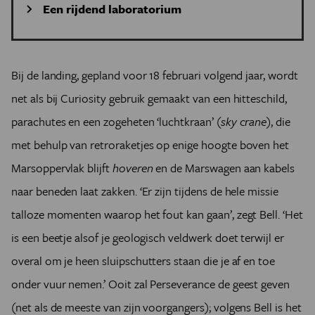
Een rijdend laboratorium
De Amerikaanse Marswagen Perseverance heeft – naast
een groot aantal navigatiecamera’s, een kleine
helikopter, twee microfoons, een thermo-elektrische
Bij de landing, gepland voor 18 februari volgend jaar, wordt
generator voor de stroomvoorziening en een 2 meter
net als bij Curiosity gebruik gemaakt van een hitteschild,
lange robotarm – een keur aan wetenschappelijke
parachutes en een zogeheten ‘luchtkraan’ (
instrumenten aan boord.
sky crane
), die
Mastcam-Z is een dubbele hogeresolutiekleurencamera
met behulp van retroraketjes op enige hoogte boven het
met een zoombereik van 27 tot 111 millimeter, waarmee
Marsoppervlak blijft
hoveren
en de Marswagen aan kabels
stereofoto’s van de omgeving gemaakt gaan worden.
SuperCam gebruikt twee lasers en vier spectrometers
naar beneden laat zakken. ‘Er zijn tijdens de hele missie
voor onderzoek op afstand aan de scheikundige
talloze momenten waarop het fout kan gaan’, zegt Bell. ‘Het
samenstelling van Marsmateriaal. Met de lasers wordt
is een beetje alsof je geologisch veldwerk doet terwijl er
een klein beetje materiaal verdampt; de spectrometers
bestuderen vervolgens de samenstelling van het
overal om je heen sluipschutters staan die je af en toe
resulterende gas.
onder vuur nemen.’ Ooit zal Perseverance de geest geven
SHERLOC (Scanning Habitable Environments with
(net als de meeste van zijn voorgangers); volgens Bell is het
Raman and Luminescence for Organics and Chemicals)