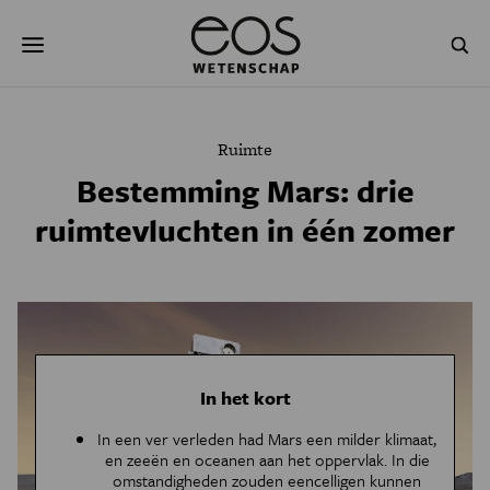
Overslaan
Zoeken
en
naar
de
inhoud
gaan
NATUUR & MILIEU
TECHNOLOGIE
Ruimte
GEZONDHEID
RUIMTE
Bestemming Mars: drie
ruimtevluchten in één zomer
NATUURWETENSCHAPPEN
GESCHIEDENIS
PSYCHE & BREIN
BLOGS
PODCAST
AGENDA
JONGE UITDAGERS
In het kort
In een ver verleden had Mars een milder klimaat,
en zeeën en oceanen aan het oppervlak. In die
omstandigheden zouden eencelligen kunnen