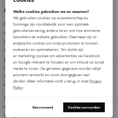
Internationale invasie
Welke cookies gebruiken we en waarom?
We gebruiken cookies op eoswetenschap.eu.
De Amerikaanse NASA is niet de enige
Sommige zijn noodzakelijk voor een optimale
gebruikerservaring, andere leren ons hoe anonieme
ruimtevaartorganisatie die deze zomer de pijlen op Mars
bezoekers de website gebruiken. Daarnaast zijn er
richt. Half juli moet ook de ruimtesonde Hope (Al-
analytische cookies om onze producten te kunnen
evalueren en optimaliseren. Ten slotte zijn
Amal) van de Verenigde Arabische Emiraten (VAE)
er marketing cookies om advertenties via Facebook
gelanceerd worden, met een Japanse H-IIA-raket. Hope gaat
en Google relevant te houden en om inhoud uit social
niet op Mars landen, maar moet vanuit een omloopbaan
media te tonen. De gemeten gegevens worden altijd
anoniem verwerkt en nooit doorgegeven aan
onderzoek doen aan de atmosfeer en het klimaat van de
derden.
Meer informatie vindt u terug in onze
Privacy
rode planeet.
Policy
.
Het is voor het eerst dat er een Arabische ruimtesonde bij
een andere planeet arriveert. Het project staat onder
Geavanceerd
Cookies aanvaarden
leiding van het Mohammed bin Rashid Space Centre in