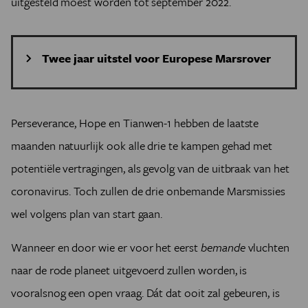
uitgesteld moest worden tot september 2022.
Twee jaar uitstel voor Europese Marsrover
In juli 2020 zou ook de Marsrover Rosalind Franklin van
de Europese ruimtevaartorganisatie ESA op pad gaan
naar Mars. De lancering is afgelopen voorjaar echter
Perseverance, Hope en Tianwen-1 hebben de laatste
met ruim twee jaar uitgesteld. Het project had al veel
maanden natuurlijk ook alle drie te kampen gehad met
vertraging opgelopen door problemen met de
potentiële vertragingen, als gevolg van de uitbraak van het
parachutes – die scheurden bij verschillende tests op
aarde kapot. Mede als gevolg van de coronacrisis bleek
coronavirus. Toch zullen de drie onbemande Marsmissies
het vervolgens onmogelijk om het volledige
wel volgens plan van start gaan.
testprogramma nog op tijd uit te voeren.
Volgens wetenschappelijk projectleider Jorge Vago van
Wanneer en door wie er voor het eerst
bemande
vluchten
ESA’s technologiecentrum ESTEC in Noordwijk is het
parachuteprobleem inmiddels getraceerd en opgelost;
naar de rode planeet uitgevoerd zullen worden, is
nieuwe tests staan voor komend najaar op het
vooralsnog een open vraag. Dát dat ooit zal gebeuren, is
programma. Daarnaast zal ESA de komende maanden