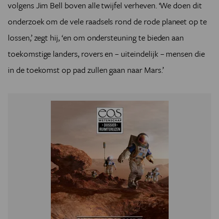
volgens Jim Bell boven alle twijfel verheven. ‘We doen dit
de zonnepanelen van Rosalind Franklin van nieuwe
scharnieren voorzien (die bleken ook kuren te
onderzoek om de vele raadsels rond de rode planeet op te
vertonen), en zullen er verschillende onderdelen
lossen,’ zegt hij, ‘en om ondersteuning te bieden aan
worden vervangen.
Rosalind Franklin, genoemd naar de Britse mede-
toekomstige landers, rovers en – uiteindelijk – mensen die
ontdekker van DNA, maakt deel uit van het Europees-
in de toekomst op pad zullen gaan naar Mars.’
Russische ExoMars-project. Behalve met camera’s en
meetinstrumenten is de 300 kilogram zware Marswagen
uitgerust met een boor die bodemmonsters kan nemen
op een diepte van 2 meter, voor onderzoek ter plaatse.