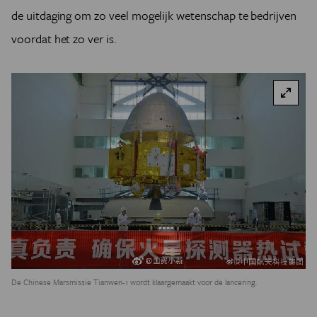
doet precisie-onderzoek aan Marsstenen en kan
de uitdaging om zo veel mogelijk wetenschap te bedrijven
organische molecule detecteren.
voordat het zo ver is.
PIXL (Planetary Instrument for X-ray Lithochemistry)
gebruikt röntgenfluorescentie om te achterhalen welke
scheikundige elementen er aanwezig zijn in het
onderzochte material.
RIMFAX (Radar Imager for Mars’ subsurFAce
eXperiment) is een radarinstrument waarmee de
ondergrond in kaart gebracht kan worden; zo hopen
wetenschappers onder andere ondergronds ijs op te
sporen.
MEDA (Mars Environmental Dynamics Analyzer) is een
weerstation dat metingen doet aan onder andere
luchtdruk, windsterkte en -richting, temperatuur en
vochtigheidsgraad.
MOXIE (Mars OXygen ISRU Experiment) is een
technologie-experiment om zuurstof te winnen uit de
De Chinese Marsmissie Tianwen-1 wordt klaargemaakt voor de lancering.
ijle, koolzuurrijke Marsatmosfeer.