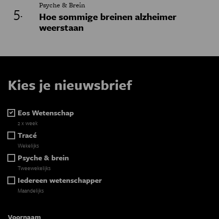
Psyche & Brein
Hoe sommige breinen alzheimer
weerstaan
Kies je nieuwsbrief
Eos Wetenschap
2 x week
Tracé
Wekelijks
Psyche & brein
Tweewekelijks
Iedereen wetenschapper
Maandelijks
Voornaam