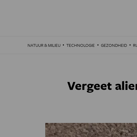
Overslaan
en
naar
de
inhoud
gaan
·
·
·
NATUUR & MILIEU
TECHNOLOGIE
GEZONDHEID
R
Vergeet alie