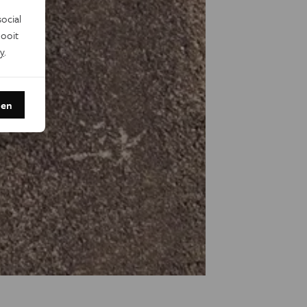
ocial
ooit
y
.
den