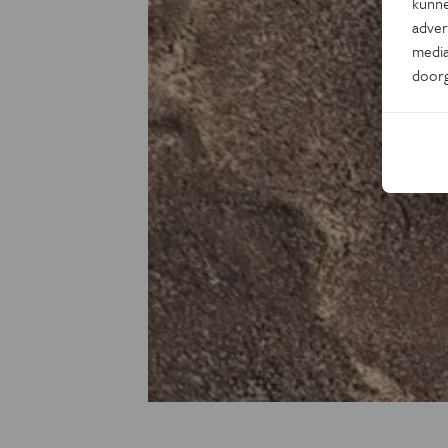
kunne
adver
media
door