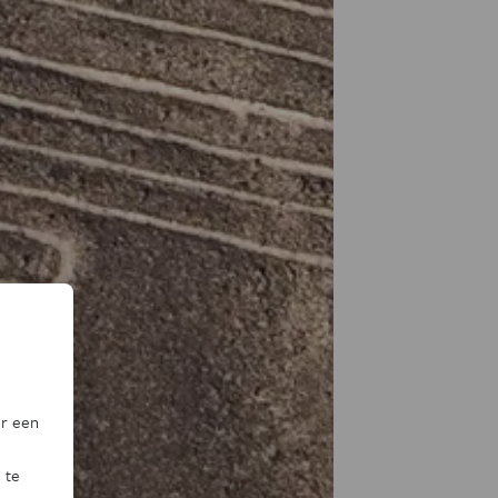
or een
 te