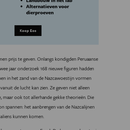
Landbouw in het lab
Alternatieven voor
dierproeven
Koop Eos
men prijs te geven. Onlangs kondigden Peruaanse
twee jaar onderzoek 168 nieuwe figuren hadden
nen in het zand van de Nazcawoestijn vormen
vanuit de lucht kan zien. Ze geven niet alleen
e, maar ook tot allerhande gekke theorieën. Die
oon spannen: het aanbrengen van de Nazcalijnen
n aliens kunnen komen.