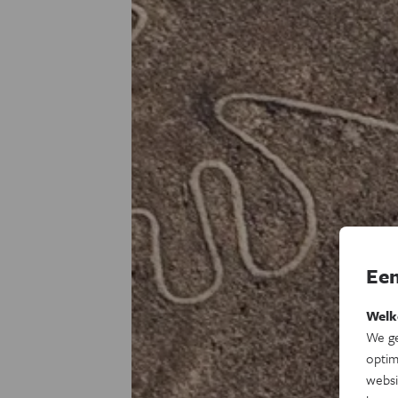
Een
Welk
We ge
optim
websi