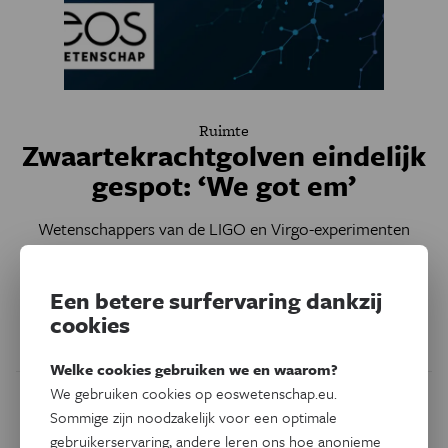
Ruimte
Zwaartekrachtgolven eindelijk
gespot: ‘We got em’
Wetenschappers van de LIGO en Virgo-experimenten
hebben het bestaan van zwaartekrachtsgolven, die
honderd jaar geleden door Albert Einstein werden
Een betere surfervaring dankzij
voorspeld, bevestigd.
cookies
Door
Senne Starckx
Welke cookies gebruiken we en waarom?
We gebruiken cookies op eoswetenschap.eu.
Sommige zijn noodzakelijk voor een optimale
gebruikerservaring, andere leren ons hoe anonieme