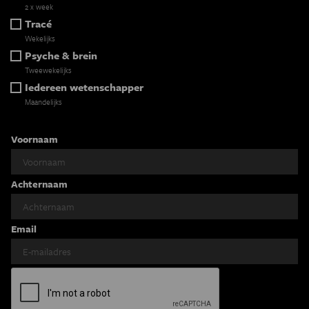
2 x week
Tracé
Wekelijks
Psyche & brein
Tweewekelijks
Iedereen wetenschapper
Maandelijks
Voornaam
Achternaam
Email