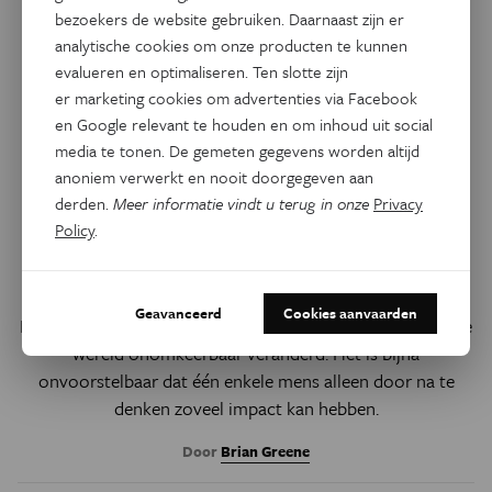
bezoekers de website gebruiken. Daarnaast zijn er
analytische cookies om onze producten te kunnen
evalueren en optimaliseren. Ten slotte zijn
er marketing cookies om advertenties via Facebook
en Google relevant te houden en om inhoud uit social
media te tonen. De gemeten gegevens worden altijd
anoniem verwerkt en nooit doorgegeven aan
derden.
Meer informatie vindt u terug in onze
Privacy
Natuurwetenschappen
Policy
.
Waarom Albert Einstein zo
belangrijk is
Geavanceerd
Cookies aanvaarden
In de afgelopen honderd jaar hebben Einsteins ideeën onze
wereld onomkeerbaar veranderd. Het is bijna
onvoorstelbaar dat één enkele mens alleen door na te
denken zoveel impact kan hebben.
Door
Brian Greene