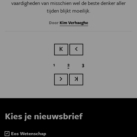
vaardigheden van misschien wel de beste denker aller
tijden blijkt moeilijk.
Door
Kim Verhaeghe
Eerste pagina
Vorige pagina
Page
1
Huidige pagina
2
Page
3
Paginatie
Volgende pagina
Laatste pagina
Kies je nieuwsbrief
Eos Wetenschap