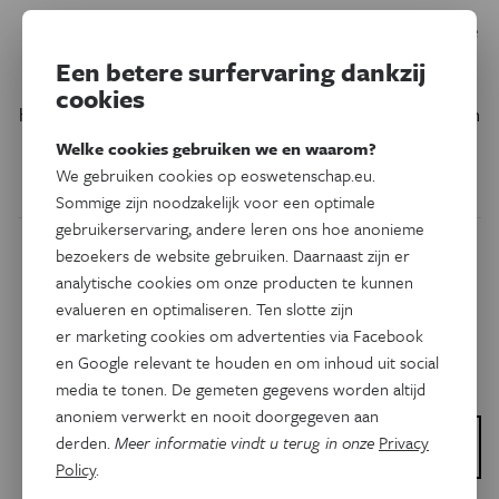
Het gaat niet goed met de populatie bijen en hommels. De
pesticiden waarmee boeren hun gewassen besproeien,
Een betere surfervaring dankzij
spelen hen parten. Uit recent onderzoek blijkt dat bijen en
cookies
hommels onder andere kwetsbaar zijn omdat ze pesticiden
niet kunnen proeven.
Welke cookies gebruiken we en waarom?
We gebruiken cookies op eoswetenschap.eu.
Door
Hanne Vermeulen
Sommige zijn noodzakelijk voor een optimale
gebruikerservaring, andere leren ons hoe anonieme
bezoekers de website gebruiken. Daarnaast zijn er
analytische cookies om onze producten te kunnen
evalueren en optimaliseren. Ten slotte zijn
er marketing cookies om advertenties via Facebook
en Google relevant te houden en om inhoud uit social
media te tonen. De gemeten gegevens worden altijd
anoniem verwerkt en nooit doorgegeven aan
Dit is een artikel van:
derden.
Meer informatie vindt u terug in onze
Privacy
Wetenschap Uitgedokterd
Policy
.