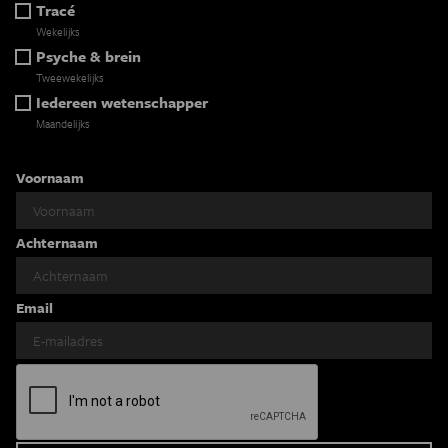
Tracé
Wekelijks
Psyche & brein
Tweewekelijks
Iedereen wetenschapper
Maandelijks
Voornaam
Achternaam
Email