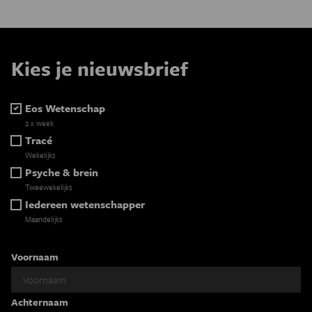
Kies je nieuwsbrief
Eos Wetenschap
2 x week
Tracé
Wekelijks
Psyche & brein
Tweewekelijks
Iedereen wetenschapper
Maandelijks
Voornaam
Achternaam