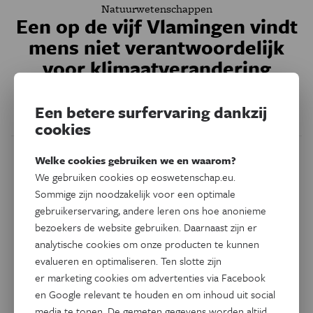
Natuurwetenschappen
Een op de vijf Vlamingen vindt
mens niet verantwoordelijk
voor klimaatverandering
Dat is een van de opvallendste resultaten van een enquête
Een betere surfervaring dankzij
die Eos liet uitvoeren.
cookies
Welke cookies gebruiken we en waarom?
We gebruiken cookies op eoswetenschap.eu.
Sommige zijn noodzakelijk voor een optimale
gebruikerservaring, andere leren ons hoe anonieme
bezoekers de website gebruiken. Daarnaast zijn er
analytische cookies om onze producten te kunnen
evalueren en optimaliseren. Ten slotte zijn
er marketing cookies om advertenties via Facebook
en Google relevant te houden en om inhoud uit social
media te tonen. De gemeten gegevens worden altijd