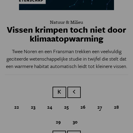
Natuur & Milieu
Vissen krimpen toch niet door
klimaatopwarming
Twee Noren en een Fransman trekken een veelvuldig
geciteerde wetenschappelijke studie in twijfel die stelt dat
een warmere habitat automatisch leidt tot kleinere vissen.
Eerste pagina
Vorige pagina
Page
22
Page
23
Page
24
Page
25
Page
26
Huidige pagina
27
Page
28
Page
29
Page
30
Paginatie