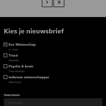
Volgende pagina
Laatste pagina
Kies je nieuwsbrief
Eos Wetenschap
2 x week
Tracé
Wekelijks
Psyche & brein
Tweewekelijks
Iedereen wetenschapper
Maandelijks
Voornaam