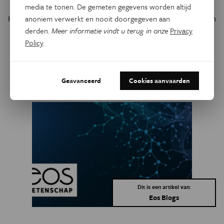
media te tonen. De gemeten gegevens worden altijd
Het klimaat verandert zo snel dat de evolutie niet meer kan
anoniem verwerkt en nooit doorgegeven aan
bijbenen. Eén pinguïnsoort weet niet meer waar naartoe
derden.
Meer informatie vindt u terug in onze
Privacy
Policy
.
voor voedsel. Wordt ze niet aandachtig opgevolgd, dan
sterft ze uit.
Door
Global Change Ecology
Geavanceerd
Cookies aanvaarden
Dit is een artikel van:
Eos Blogs