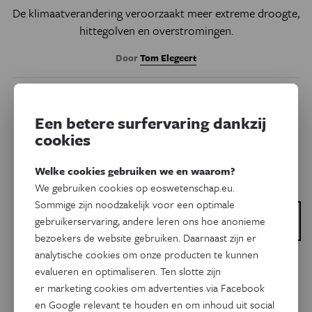
De klimaatverandering veroorzaakt meer extreme droogte,
hittegolven en overstromingen.
Door
Tom Elegeert
Een betere surfervaring dankzij
cookies
Welke cookies gebruiken we en waarom?
We gebruiken cookies op eoswetenschap.eu.
Sommige zijn noodzakelijk voor een optimale
Dit is een artikel van:
gebruikerservaring, andere leren ons hoe anonieme
Eos Blogs
bezoekers de website gebruiken. Daarnaast zijn er
analytische cookies om onze producten te kunnen
Natuur & Milieu
evalueren en optimaliseren. Ten slotte zijn
Pinguïns kiezen de verkeerde
er marketing cookies om advertenties via Facebook
supermarkt
en Google relevant te houden en om inhoud uit social