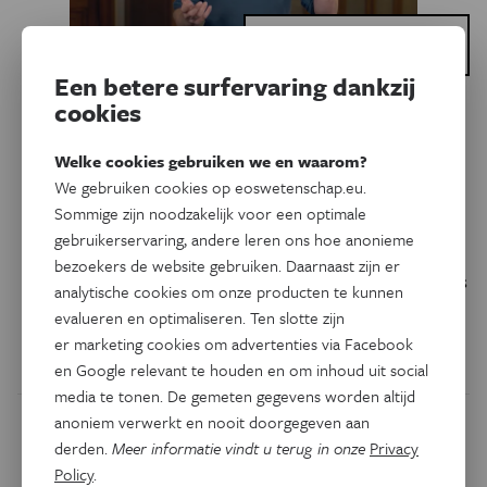
Dit is een artikel van:
Wetenschap Uitgedokterd
Een betere surfervaring dankzij
cookies
Natuur & Milieu
Drones brengen
Welke cookies gebruiken we en waarom?
aardappelziekten in kaart
We gebruiken cookies op eoswetenschap.eu.
Sommige zijn noodzakelijk voor een optimale
Aardappelplanten zijn erg vatbaar voor ziekten. Het maakt
gebruikerservaring, andere leren ons hoe anonieme
dat deze gewassen soms wel tot 18 keer bespoten worden
bezoekers de website gebruiken. Daarnaast zijn er
met chemicaliën, waarbij landbouwers het hele veld ineens
analytische cookies om onze producten te kunnen
behandelen. ILVO-onderzoeker Ruben Van De Vijver werkt
evalueren en optimaliseren. Ten slotte zijn
aan een methode om op basis van drones en AI gericht
er marketing cookies om advertenties via Facebook
enkel zieke planten te besproeien.
en Google relevant te houden en om inhoud uit social
media te tonen. De gemeten gegevens worden altijd
anoniem verwerkt en nooit doorgegeven aan
derden.
Meer informatie vindt u terug in onze
Privacy
Policy
.