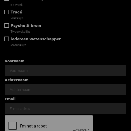
2 x week
Tracé
Wekelijks
Psyche & brein
Tweewekelijks
Iedereen wetenschapper
Maandelijks
Voornaam
Achternaam
Email