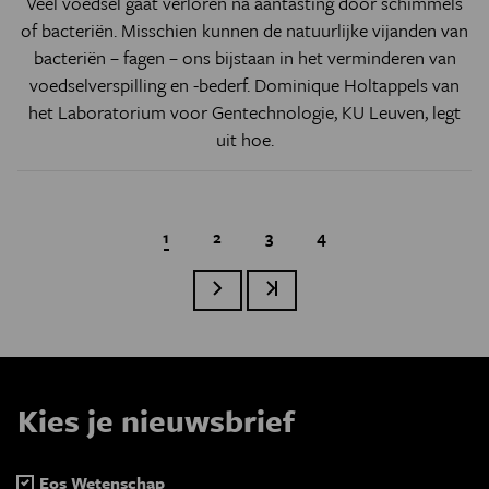
Veel voedsel gaat verloren na aantasting door schimmels
of bacteriën. Misschien kunnen de natuurlijke vijanden van
bacteriën – fagen – ons bijstaan in het verminderen van
voedselverspilling en -bederf. Dominique Holtappels van
het Laboratorium voor Gentechnologie, KU Leuven, legt
uit hoe.
Huidige pagina
1
Page
2
Page
3
Page
4
Volgende pagina
Laatste pagina
Paginatie
Kies je nieuwsbrief
Eos Wetenschap