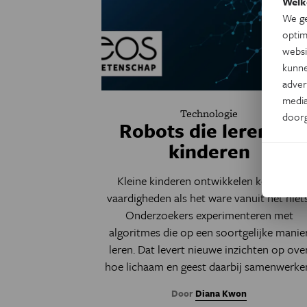
Welk
We ge
optim
websi
kunne
adver
media
Technologie
door
Robots die leren als
kinderen
Kleine kinderen ontwikkelen kennis en
vaardigheden als het ware vanuit het niets
Onderzoekers experimenteren met
algoritmes die op een soortgelijke manie
leren. Dat levert nieuwe inzichten op ove
hoe lichaam en geest daarbij samenwerke
Door
Diana Kwon