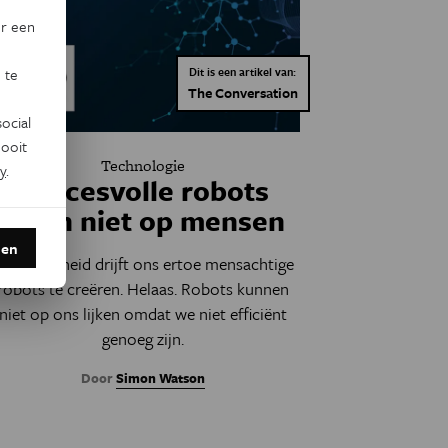
or een
 te
Dit is een artikel van:
The Conversation
ocial
ooit
Technologie
y
.
Succesvolle robots
lijken niet op mensen
den
nze ijdelheid drijft ons ertoe mensachtige
robots te creëren. Helaas. Robots kunnen
niet op ons lijken omdat we niet efficiënt
genoeg zijn.
Door
Simon Watson