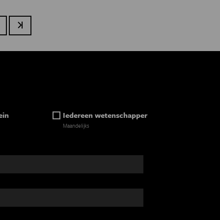
olgende pagina
Laatste pagina
ein
Iedereen wetenschapper
Maandelijks