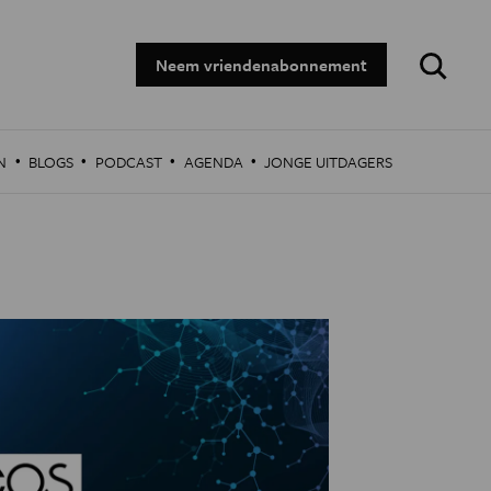
Zoeken:
Neem vriendenabonnement
·
·
·
·
N
BLOGS
PODCAST
AGENDA
JONGE UITDAGERS