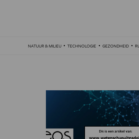
Overslaan
en
naar
de
inhoud
gaan
·
·
·
NATUUR & MILIEU
TECHNOLOGIE
GEZONDHEID
R
Dit is een artikel van:
www.wetenschapuitgedo