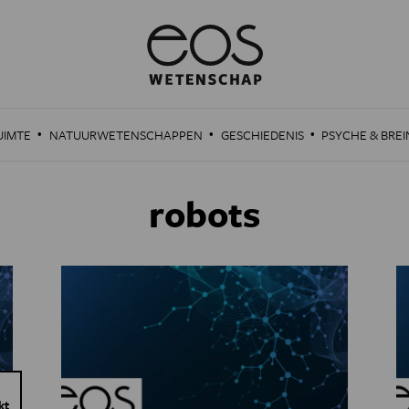
·
·
·
UIMTE
NATUURWETENSCHAPPEN
GESCHIEDENIS
PSYCHE & BREI
robots
kt