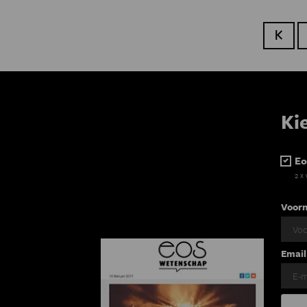
Eerste
Ki
Eo
2 x
Voor
Email