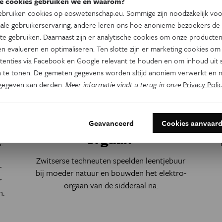
e cookies gebruiken we en waarom?
bruiken cookies op eoswetenschap.eu. Sommige zijn noodzakelijk vo
ale gebruikerservaring, andere leren ons hoe anonieme bezoekers de
te gebruiken. Daarnaast zijn er analytische cookies om onze producten
n evalueren en optimaliseren. Ten slotte zijn er marketing cookies om
tenties via Facebook en Google relevant te houden en om inhoud uit s
 te tonen. De gemeten gegevens worden altijd anoniem verwerkt en n
Technologie
gegeven aan derden.
Meer informatie vindt u terug in onze
Privacy Polic
Een prachtig staaltje
biomimetica: dit
artificiële ‘elektro-
Geavanceerd
Cookies aanvaar
O
orgaan’
.
Zwitserse techneuten speelden leentjebuur
r
bij moeder natuur en bouwden het elektro-
r
orgaan van de sidderaal na.
n.