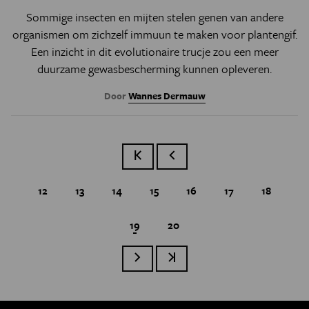
Sommige insecten en mijten stelen genen van andere
organismen om zichzelf immuun te maken voor plantengif.
Een inzicht in dit evolutionaire trucje zou een meer
duurzame gewasbescherming kunnen opleveren.
Door
Wannes Dermauw
Eerste pagina
Vorige pagina
Page
12
Page
13
Page
14
Page
15
Page
16
Page
17
Page
18
Huidige pagina
19
Page
20
Paginatie
Volgende pagina
Laatste pagina