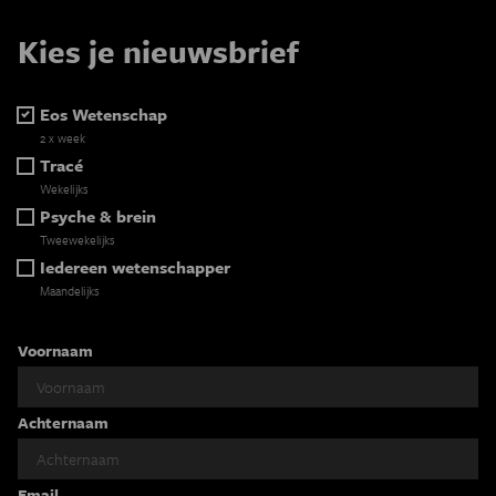
Kies je nieuwsbrief
Eos Wetenschap
2 x week
Tracé
Wekelijks
Psyche & brein
Tweewekelijks
Iedereen wetenschapper
Maandelijks
Voornaam
Achternaam
Email