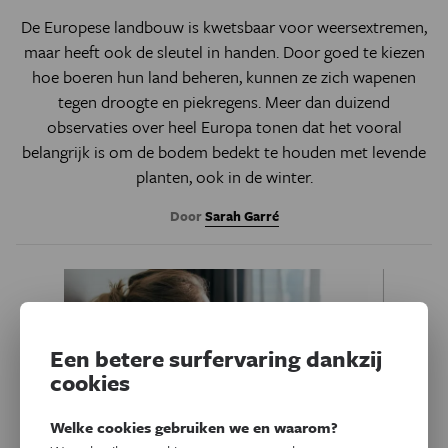
De Europese landbouw is kwetsbaar voor weersextremen,
maar heeft ook de sleutel in handen. Door goed te kiezen
hoe boeren hun land beheren, kunnen ze zich wapenen
tegen droogte en piekregens. Meer dan duizend
observaties over heel Europa tonen dat het vooral
belangrijk is om de bodem bedekt te houden met levende
planten, ook in de winter.
Door
Sarah Garré
Een betere surfervaring dankzij
cookies
Welke cookies gebruiken we en waarom?