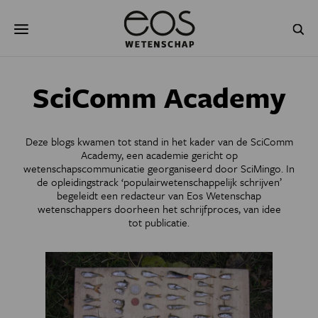
Overslaan
Zoeken
en
naar
de
inhoud
gaan
NATUUR & MILIEU
TECHNOLOGIE
SciComm Academy
GEZONDHEID
RUIMTE
Deze blogs kwamen tot stand in het kader van de
SciComm
NATUURWETENSCHAPPEN
GESCHIEDENIS
Academy
, een academie gericht op
wetenschapscommunicatie georganiseerd door
SciMingo
. In
de opleidingstrack
‘populairwetenschappelijk schrijven
’
PSYCHE & BREIN
BLOGS
begeleidt een redacteur van Eos Wetenschap
wetenschappers doorheen het schrijfproces, van idee
PODCAST
AGENDA
tot publicatie.
JONGE UITDAGERS