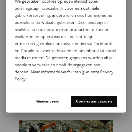
We gebruiken cookies op eoswetenschap.eu.
Sommige zijn noodzakelijk voor een optimale
gebruikerservaring, andere leren ons hoe anonieme
bezoekers de website gebruiken. Daarnaast zijn er
Gezondheid
Eos Blogs
Schuddende schedels en
analytische cookies om onze producten te kunnen
evalueren en optimaliseren. Ten slotte zijn
slakkenhuizen: waarom we
er marketing cookies om advertenties via Facebook
toch nog kunnen horen als we
en Google relevant te houden en om inhoud uit social
onze oren dichtstoppen
media te tonen. De gemeten gegevens worden altijd
anoniem verwerkt en nooit doorgegeven aan
Op jonge leeftijd verloor componist Von Beethoven zijn
derden.
Meer informatie vindt u terug in onze
Privacy
gehoor. Om toch te kunnen blijven componeren, zocht
Policy
.
hij actief naar alternatieven. Hij vond een oplossing: slim
gebruikmaken van 'botgeleiding'. Hoe werkt dat juist?
Geavanceerd
Cookies aanvaarden
Door
​Guy Fierens