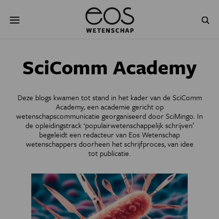
Overslaan
Zoeken
en
naar
de
inhoud
gaan
NATUUR & MILIEU
TECHNOLOGIE
SciComm Academy
GEZONDHEID
RUIMTE
Deze blogs kwamen tot stand in het kader van de
SciComm
NATUURWETENSCHAPPEN
GESCHIEDENIS
Academy
, een academie gericht op
wetenschapscommunicatie georganiseerd door
SciMingo
. In
de opleidingstrack
‘populairwetenschappelijk schrijven
’
PSYCHE & BREIN
BLOGS
begeleidt een redacteur van Eos Wetenschap
wetenschappers doorheen het schrijfproces, van idee
PODCAST
AGENDA
tot publicatie.
JONGE UITDAGERS