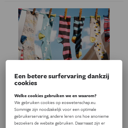
Een betere surfervaring dankzij
cookies
Technologie
Eos Blogs
Wat als… we geen fossiele
Welke cookies gebruiken we en waarom?
grondstoffen meer gebruiken?
We gebruiken cookies op eoswetenschap.eu.
Sommige zijn noodzakelijk voor een optimale
Hoe maken we in de toekomst nog medicijnen,
gebruikerservaring, andere leren ons hoe anonieme
bouwmaterialen, textiel of verpakkingsmaterialen als we
bezoekers de website gebruiken. Daarnaast zijn er
geen fossiele grondstoffen meer gebruiken? Er bestaan al