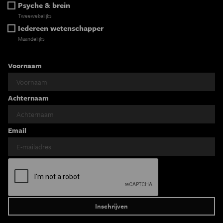
Psyche & brein
Tweewekelijks
Iedereen wetenschapper
Maandelijks
Voornaam
Achternaam
Email