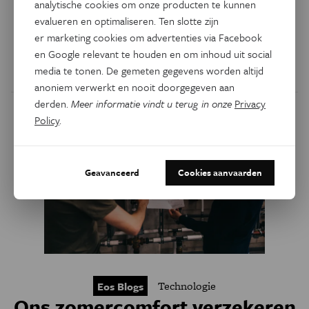
analytische cookies om onze producten te kunnen
veel alternatieven, maar die kunnen vaak nog niet gebruikt
evalueren en optimaliseren. Ten slotte zijn
worden. Gelukkig kunnen slimme computerprogramma’s
er marketing cookies om advertenties via Facebook
ons helpen.
en Google relevant te houden en om inhoud uit social
media te tonen. De gemeten gegevens worden altijd
Door
Ilah Joos
anoniem verwerkt en nooit doorgegeven aan
derden.
Meer informatie vindt u terug in onze
Privacy
Policy
.
Geavanceerd
Cookies aanvaarden
Technologie
Eos Blogs
Ons zomercomfort verzekeren