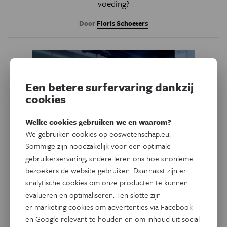
voeding?
Door
Floris Schoeters
Een betere surfervaring dankzij
cookies
Welke cookies gebruiken we en waarom?
We gebruiken cookies op eoswetenschap.eu.
Sommige zijn noodzakelijk voor een optimale
gebruikerservaring, andere leren ons hoe anonieme
bezoekers de website gebruiken. Daarnaast zijn er
Technologie
analytische cookies om onze producten te kunnen
Vooruitblik 2026 - Beginnen
evalueren en optimaliseren. Ten slotte zijn
humanoids eindelijk nuttige
er marketing cookies om advertenties via Facebook
zaken te doen?
en Google relevant te houden en om inhoud uit social