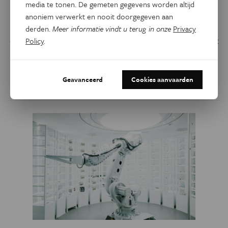
media te tonen. De gemeten gegevens worden altijd
Robots die eruitzien als mensen zijn in enkele decennia
anoniem verwerkt en nooit doorgegeven aan
geëvolueerd van spectaculaire demo’s naar machines die
derden.
Meer informatie vindt u terug in onze
Privacy
echte taken uitvoeren in complexe omgevingen. Toch blijft
Policy
.
de vraag hoe snel ze een vaste plek in ons dagelijks leven
zullen innemen.
Geavanceerd
Cookies aanvaarden
Door
Bram Vanderborght