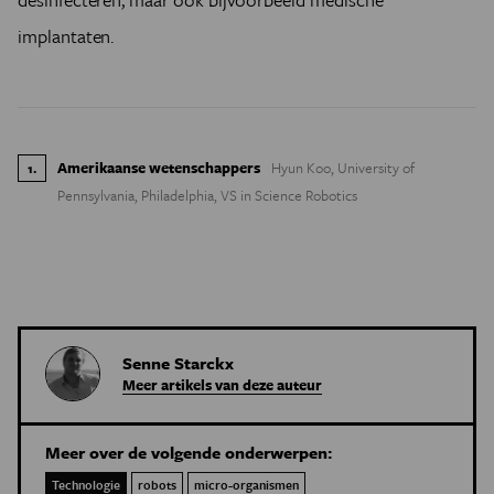
implantaten.
Amerikaanse wetenschappers
Hyun Koo, University of
1
.
Pennsylvania, Philadelphia, VS in Science Robotics
Senne Starckx
Meer artikels van deze auteur
Meer over de volgende onderwerpen:
Technologie
robots
micro-organismen