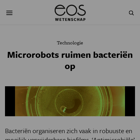
Overslaan
Zoeken
en
naar
de
inhoud
gaan
NATUUR & MILIEU
TECHNOLOGIE
Technologie
GEZONDHEID
RUIMTE
Microrobots ruimen bacteriën
op
NATUURWETENSCHAPPEN
GESCHIEDENIS
PSYCHE & BREIN
BLOGS
PODCAST
AGENDA
JONGE UITDAGERS
Bacteriën organiseren zich vaak in robuuste en
moeilijk verwijderbare biofilms. ‘Antimicrobiële’