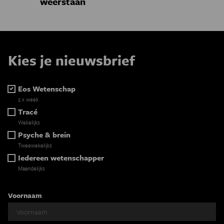
weerstaan
Kies je nieuwsbrief
Eos Wetenschap
2 x week
Tracé
Wekelijks
Psyche & brein
Tweewekelijks
Iedereen wetenschapper
Maandelijks
Voornaam