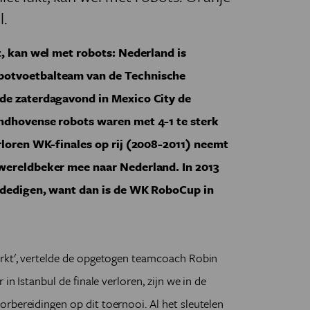
.
t, kan wel met robots: Nederland is
botvoetbalteam van de Technische
rde zaterdagavond in Mexico City de
ndhovense robots waren met 4-1 te sterk
rloren WK-finales op rij (2008-2011) neemt
 wereldbeker mee naar Nederland. In 2013
erdedigen, want dan is de WK RoboCup in
erkt', vertelde de opgetogen teamcoach Robin
in Istanbul de finale verloren, zijn we in de
rbereidingen op dit toernooi. Al het sleutelen