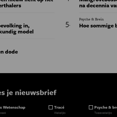
erthalers
na decennia va
Psyche & Brein
evolking in,
Hoe sommige b
skundig model
en dode
es je nieuwsbrief
s Wetenschap
Tracé
Psyche & br
 week
Wekelijks
Tweewekelijks