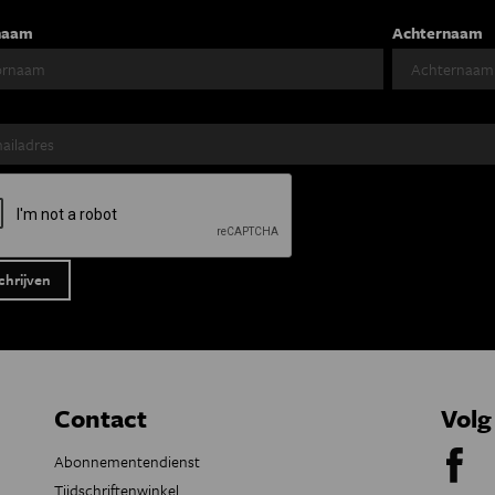
naam
Achternaam
Contact
Volg
Abonnementendienst
Tijdschriftenwinkel