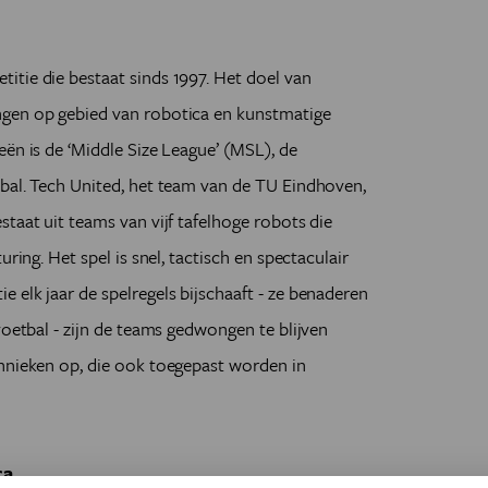
tie die bestaat sinds 1997. Het doel van
ngen op gebied van robotica en kunstmatige
eën is de ‘Middle Size League’ (MSL), de
tbal. Tech United, het team van de TU Eindhoven,
taat uit teams van vijf tafelhoge robots die
ring. Het spel is snel, tactisch en spectaculair
 elk jaar de spelregels bijschaaft - ze benaderen
voetbal - zijn de teams gedwongen te blijven
chnieken op, die ook toegepast worden in
ca.