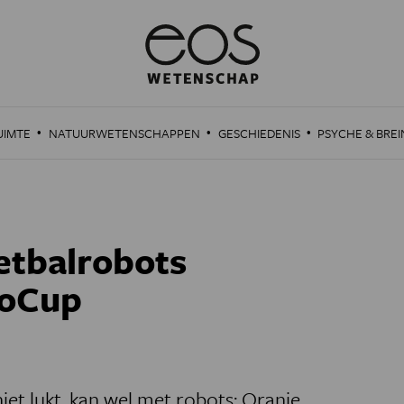
·
·
·
UIMTE
NATUURWETENSCHAPPEN
GESCHIEDENIS
PSYCHE & BREI
etbalrobots
oCup
iet lukt, kan wel met robots: Oranje