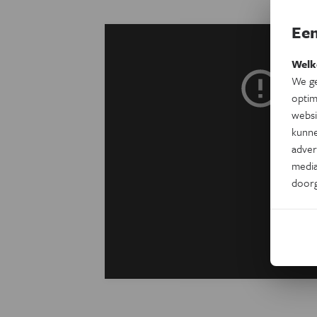
Een
Welk
We ge
optim
websi
kunne
adver
media
door