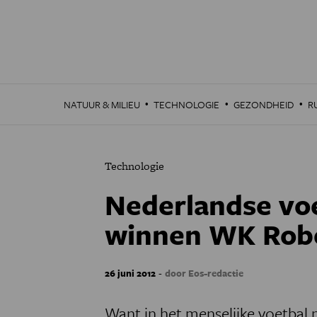
Overslaan
en
naar
de
inhoud
gaan
·
·
·
NATUUR & MILIEU
TECHNOLOGIE
GEZONDHEID
R
Technologie
Nederlandse vo
winnen WK Rob
-
26 juni 2012
door Eos-redactie
Want in het menselijke voetbal n