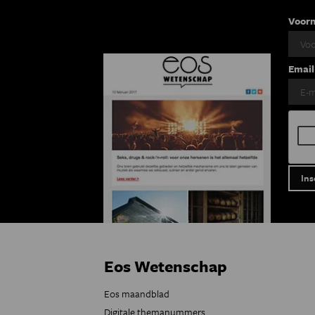
Voor
Email
Eos Wetenschap
Eos maandblad
Digitale themanummers