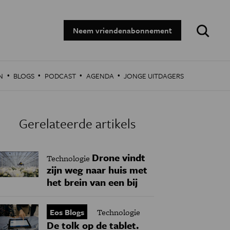
Zoeken:
Neem vriendenabonnement
·
·
·
·
N
BLOGS
PODCAST
AGENDA
JONGE UITDAGERS
Gerelateerde artikels
Drone vindt
Technologie
zijn weg naar huis met
het brein van een bij
Eos Blogs
Technologie
De tolk op de tablet.