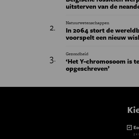
uitsterven van de neand
Natuurwetenschappen
In 2064 stort de wereldb
voorspelt een nieuw wi
Gezondheid
‘Het Y-chromosoom is t
opgeschreven’
Ki
Eo
2 x