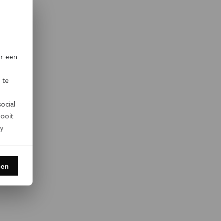
or een
 te
ocial
ooit
y
.
den