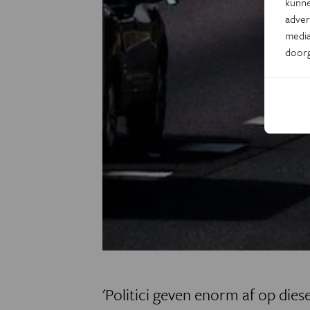
kunne
adver
media
door
'Politici geven enorm af op dies