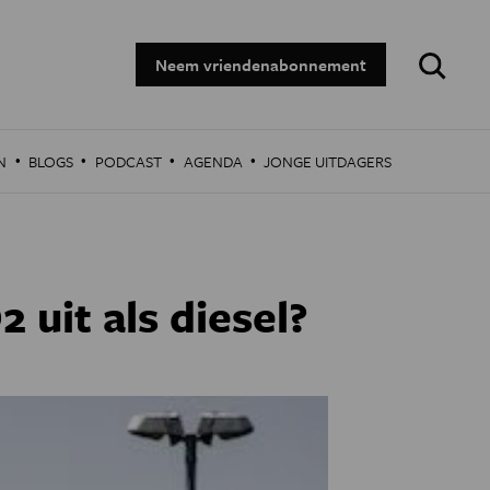
Zoeken:
Neem vriendenabonnement
·
·
·
·
N
BLOGS
PODCAST
AGENDA
JONGE UITDAGERS
 uit als diesel?