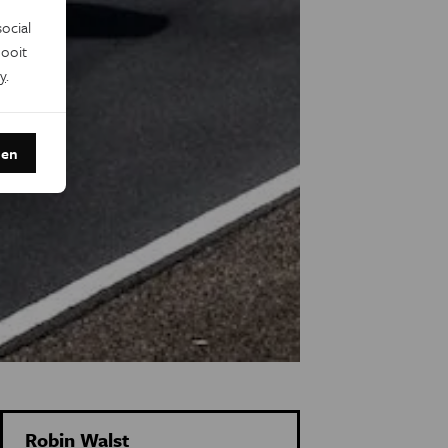
ocial
ooit
y
.
den
Robin Walst