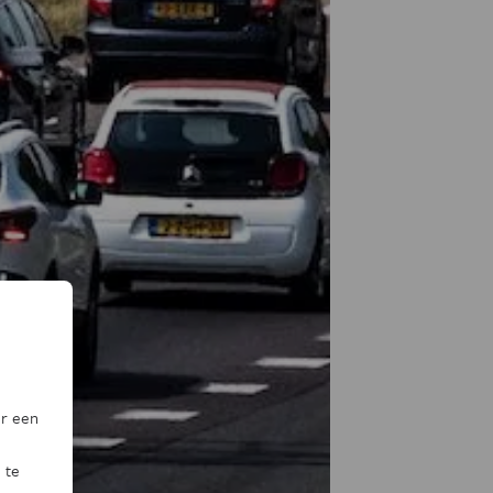
or een
 te