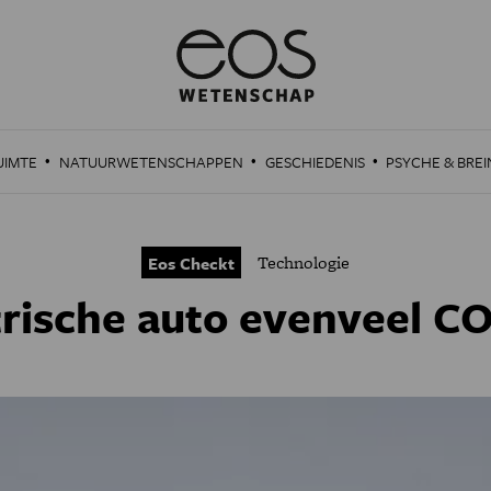
·
·
·
UIMTE
NATUURWETENSCHAPPEN
GESCHIEDENIS
PSYCHE & BREI
Technologie
Eos Checkt
rische auto evenveel CO2