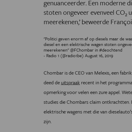
genuanceerder.
Een moderne die
stoten ongeveer evenveel CO
u
2
meerekenen,’ beweerde Françoi
"Politici geven enorm af op diesels maar de w
diesel en een elektrische wagen stoten ongevee
meerekenen"
@FChombar
in
#deochtend
- Radio 1 (@radio1be)
August 16, 2019
Chombar is de CEO van Melexis, een fabrik
deed de
uitspraak
recent in het programma 
opmerking voor velen een zure appel. Wete
studies die Chombars claim ontkrachtten.
elektrische wagens met die van dieselauto’s
zijn.