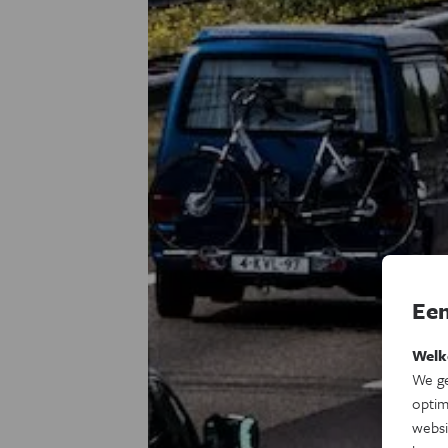
Een
Welk
We ge
optim
websi