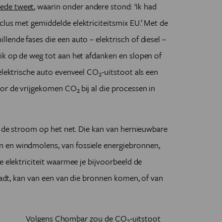
ede tweet
, waarin onder andere stond: ‘
Ik had
clus met gemiddelde elektriciteitsmix EU.
’ Met de
lende fases die een auto – elektrisch of diesel –
ik op de weg tot aan het afdanken en slopen of
 elektrische auto evenveel CO
-
uitstoot als een
2
voor de vrijgekomen CO
bij al die processen in
2
an de stroom op het net. Die kan van hernieuwbare
 en windmolens, van fossiele energiebronnen,
e elektriciteit waarmee je bijvoorbeeld de
laadt, kan van een van die bronnen komen, of van
Volgens Chombar zou de CO
-uitstoot
2