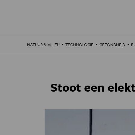
Overslaan
en
naar
de
inhoud
gaan
·
·
·
NATUUR & MILIEU
TECHNOLOGIE
GEZONDHEID
R
Stoot een elekt