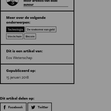
Meer artikels van deze
auteur
Meer over de volgende
onderwerpen:
Technologie
De toekomst van geld
blockchain
Bitcoin
Dit is een artikel van:
Eos Wetenschap
Gepubliceerd op:
15 januari 2018
Dit artikel delen op:
Facebook
Twitter