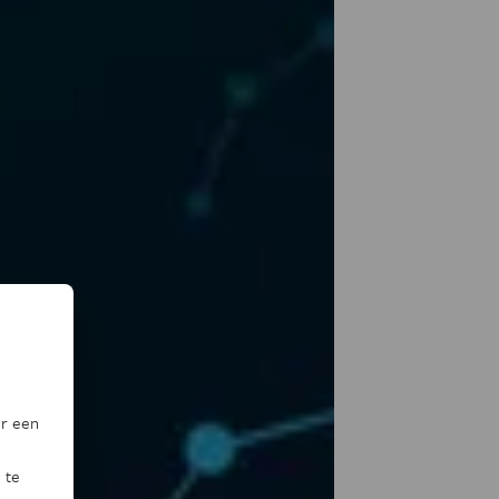
or een
 te