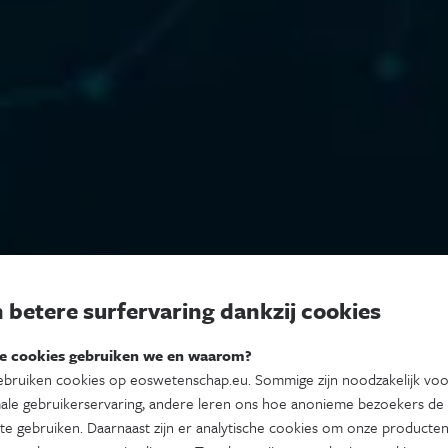
 betere surfervaring dankzij cookies
e cookies gebruiken we en waarom?
bruiken cookies op eoswetenschap.eu. Sommige zijn noodzakelijk vo
ale gebruikerservaring, andere leren ons hoe anonieme bezoekers de
te gebruiken. Daarnaast zijn er analytische cookies om onze producten