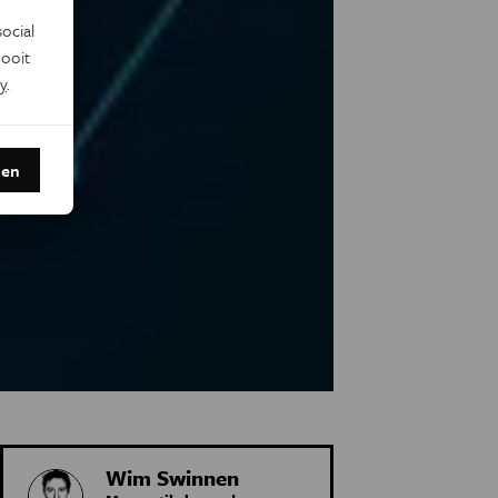
ocial
ooit
y
.
den
Wim Swinnen