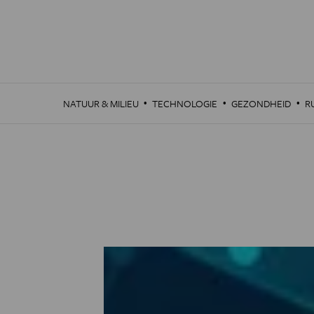
Overslaan
en
naar
de
inhoud
gaan
·
·
·
NATUUR & MILIEU
TECHNOLOGIE
GEZONDHEID
R