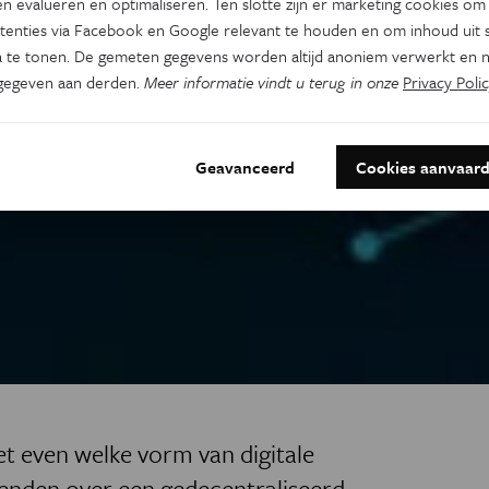
n evalueren en optimaliseren. Ten slotte zijn er marketing cookies om
tenties via Facebook en Google relevant te houden en om inhoud uit s
 te tonen. De gemeten gegevens worden altijd anoniem verwerkt en n
gegeven aan derden.
Meer informatie vindt u terug in onze
Privacy Polic
Geavanceerd
Cookies aanvaar
et even welke vorm van digitale
zenden over een gedecentraliseerd