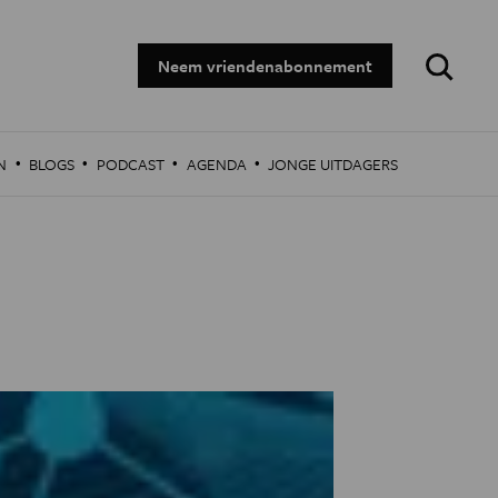
Zoeken:
Neem vriendenabonnement
·
·
·
·
N
BLOGS
PODCAST
AGENDA
JONGE UITDAGERS