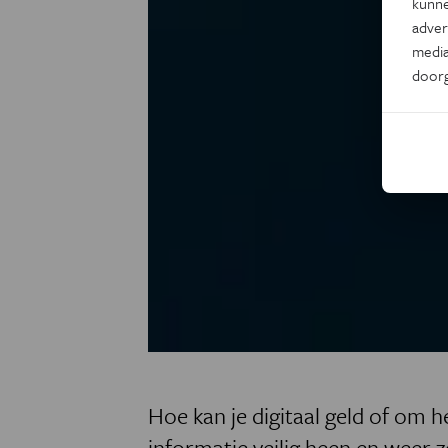
kunne
adver
media
door
Hoe kan je digitaal geld of om h
informatie veilig heen en weer 