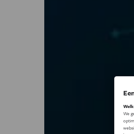
Een
Welk
We ge
optim
websi