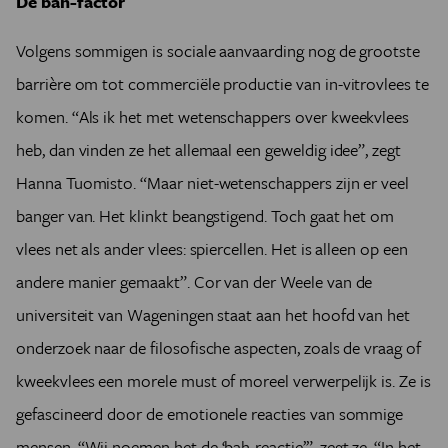
De bah-factor
Volgens sommigen is sociale aanvaarding nog de grootste
barrière om tot commerciële productie van in-vitrovlees te
komen. “Als ik het met wetenschappers over kweekvlees
heb, dan vinden ze het allemaal een geweldig idee”, zegt
Hanna Tuomisto. “Maar niet-wetenschappers zijn er veel
banger van. Het klinkt beangstigend. Toch gaat het om
vlees net als ander vlees: spiercellen. Het is alleen op een
andere manier gemaakt”. Cor van der Weele van de
universiteit van Wageningen staat aan het hoofd van het
onderzoek naar de filosofische aspecten, zoals de vraag of
kweekvlees een morele must of moreel verwerpelijk is. Ze is
gefascineerd door de emotionele reacties van sommige
mensen. “Wij noemen het de ‘bah-reactie’”, zegt ze. “In het