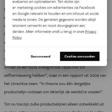
evalueren en optimaliseren. Ten slotte zijn
er marketing cookies om advertenties via Facebook
De Utrechtse wetenschappers probeerden te werken met
en Google relevant te houden en om inhoud uit social
embryonale stamcellen van varkens. In normale
media te tonen. De gemeten gegevens worden altijd
anoniem verwerkt en nooit doorgegeven aan
omstandigheden kunnen deze cellen zich gedurende
derden.
Meer informatie vindt u terug in onze
Privacy
langere tijd verdubbelen, wat betekent dat 10 cellen tot een
Policy
.
enorme hoeveelheid vlees kunnen uitgroeien in maar twee
maanden tijd: naar schatting 50.000 ton. “Embryonale
Geavanceerd
Cookies aanvaarden
stamcellen zouden ideaal kweekmateriaal zijn voor dit doel,
omdat ze een bijna onbegrensde capaciteit tot
zelfhernieuwing hebben”, staat in een rapport uit 2009 van
het Utrechtse team. “In theorie zou één dergelijke
productielijn volstaan om letterlijk de wereld te voeden”.
Tot nu toe zijn zulke productielijnen alleen ontwikkeld uit