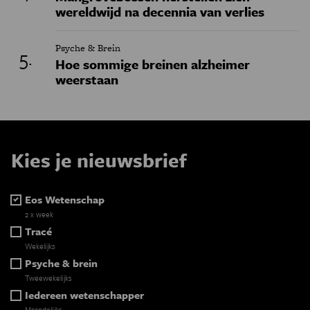
wereldwijd na decennia van verlies
Psyche & Brein
Hoe sommige breinen alzheimer
weerstaan
Kies je nieuwsbrief
Eos Wetenschap
2 x week
Tracé
Wekelijks
Psyche & brein
Tweewekelijks
Iedereen wetenschapper
Maandelijks