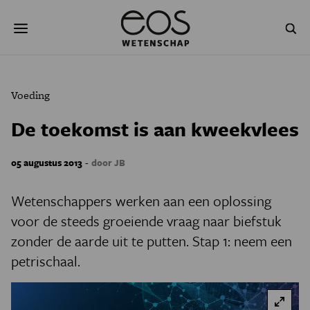
Overslaan
Zoeken
en
naar
de
inhoud
gaan
NATUUR & MILIEU
TECHNOLOGIE
Voeding
GEZONDHEID
RUIMTE
De toekomst is aan kweekvlees
NATUURWETENSCHAPPEN
GESCHIEDENIS
-
05 augustus 2013
door JB
PSYCHE & BREIN
BLOGS
Wetenschappers werken aan een oplossing
PODCAST
AGENDA
voor de steeds groeiende vraag naar biefstuk
zonder de aarde uit te putten. Stap 1: neem een
JONGE UITDAGERS
petrischaal.