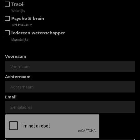
Tracé
Wekelijks
Psyche & brein
Tweewekelijks
Iedereen wetenschapper
Maandelijks
Voornaam
Achternaam
Email