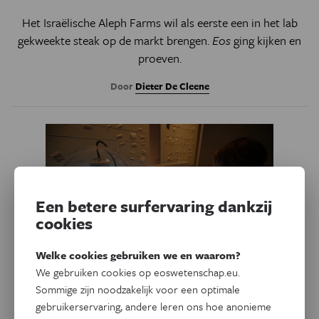
Het Israëlische Aleph Farms wil als eerste een in het lab
gekweekte steak op de markt brengen.
Eos
ging kijken en
proeven.
Door
Dieter De Cleene
Een betere surfervaring dankzij
cookies
Welke cookies gebruiken we en waarom?
We gebruiken cookies op eoswetenschap.eu.
Sommige zijn noodzakelijk voor een optimale
Voeding
gebruikerservaring, andere leren ons hoe anonieme