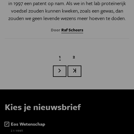
in 1997 een patent op nam. Als we in het lab proteïnerijk
voedsel zouden kunnen kweken, zoals een gewas, dan
zouden we geen levende wezens meer hoeven te doden.
Door
Raf Scheers
Huidige pagina
1
Page
2
Volgende pagina
Laatste pagina
Paginatie
Kies je nieuwsbrief
Eos Wetenschap
2 x week