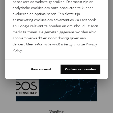
Vier keer voedsel als voer
bezoekers de website gebruiken. Daarnaast zijn er
voor expo’s
analytische cookies om onze producten te kunnen
evalueren en optimaliseren. Ten slotte zijn
Een overzicht van vier exposities waar wetenschap, kunst
er marketing cookies om advertenties via Facebook
en voedsel met elkaar verweven zijn.
en Google relevant te houden en om inhoud uit social
media te tonen. De gemeten gegevens worden altijd
Door
Marieke van Schoonhoven
anoniem verwerkt en nooit doorgegeven aan
derden.
Meer informatie vindt u terug in onze
Privacy
Policy
.
Geavanceerd
Cookies aanvaarden
Voeding