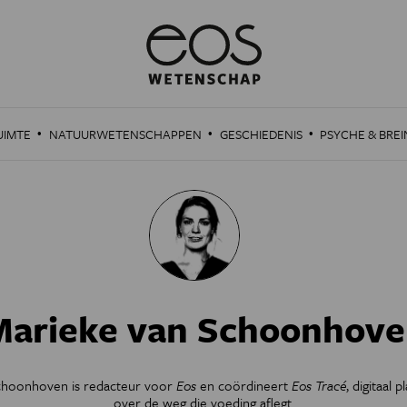
·
·
·
UIMTE
NATUURWETENSCHAPPEN
GESCHIEDENIS
PSYCHE & BREI
arieke van Schoonhov
choonhoven is redacteur voor
Eos
en coördineert
Eos Tracé
, digitaal 
over de weg die voeding aflegt.