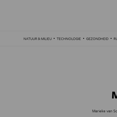
Overslaan
en
naar
de
inhoud
gaan
·
·
·
NATUUR & MILIEU
TECHNOLOGIE
GEZONDHEID
R
M
Marieke van S