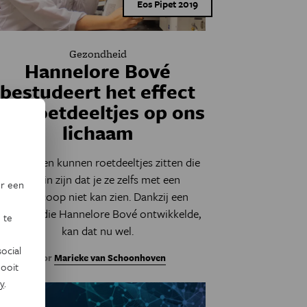
Eos Pipet 2019
Gezondheid
Hannelore Bové
bestudeert het effect
van roetdeeltjes op ons
lichaam
In de longen kunnen roetdeeltjes zitten die
zo klein zijn dat je ze zelfs met een
or een
microscoop niet kan zien. Dankzij een
methode die Hannelore Bové ontwikkelde,
 te
kan dat nu wel.
ocial
Door
Marieke van Schoonhoven
ooit
y
.