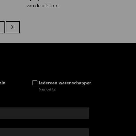
van de uitstoot.
olgende pagina
Laatste pagina
ein
Iedereen wetenschapper
Maandelijks