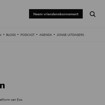
Zoeken:
Neem vriendenabonnement
·
·
·
·
N
BLOGS
PODCAST
AGENDA
JONGE UITDAGERS
en
platform van Eos