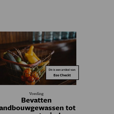
Dit is een artikel van:
Eos Checkt
Voeding
Bevatten
landbouwgewassen tot