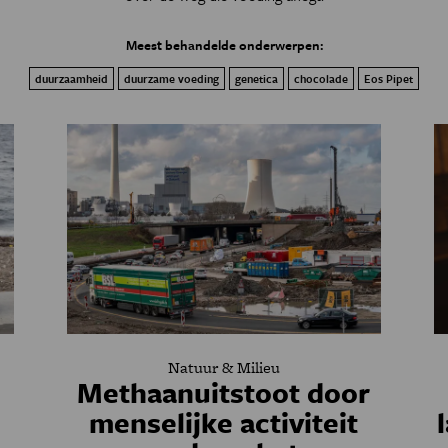
Meest behandelde onderwerpen:
duurzaamheid
duurzame voeding
genetica
chocolade
Eos Pipet
Natuur & Milieu
Methaanuitstoot door
menselijke activiteit
n