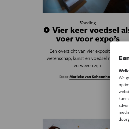
Voeding
Vier keer voedsel al
voer voor expo’s
Een overzicht van vier exposities waar
Een
wetenschap, kunst en voedsel met elkaa
verweven zijn.
Welk
Door
Marieke van Schoonhoven
We ge
optim
websi
kunne
adver
media
door