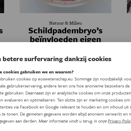
Natuur & Milieu
s
Schildpadembryo’s
beïnvloeden eigen
geslacht
 betere surfervaring dankzij cookies
r
Door een andere plek in het ei op te
zoeken wordt het embryo een mannetjes- of
e cookies gebruiken we en waarom?
vrouwtjesschildpad.
bruiken cookies op eoswetenschap.eu. Sommige zijn noodzakelijk vo
ale gebruikerservaring, andere leren ons hoe anonieme bezoekers de
Door
Marieke van Schoonhoven
te gebruiken. Daarnaast zijn er analytische cookies om onze producten
n evalueren en optimaliseren. Ten slotte zijn er marketing cookies om
tenties via Facebook en Google relevant te houden en om inhoud uit s
 te tonen. De gemeten gegevens worden altijd anoniem verwerkt en n
gegeven aan derden.
Meer informatie vindt u terug in onze
Privacy Polic