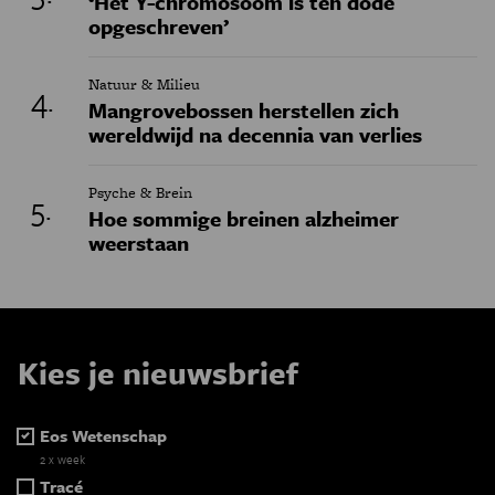
‘Het Y-chromosoom is ten dode
opgeschreven’
Natuur & Milieu
Mangrovebossen herstellen zich
wereldwijd na decennia van verlies
Psyche & Brein
Hoe sommige breinen alzheimer
weerstaan
Kies je nieuwsbrief
Eos Wetenschap
2 x week
Tracé