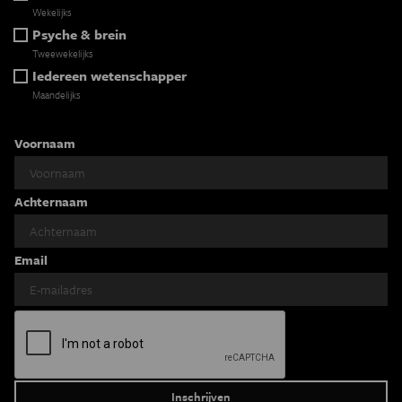
Wekelijks
Psyche & brein
Tweewekelijks
Iedereen wetenschapper
Maandelijks
Voornaam
Achternaam
Email