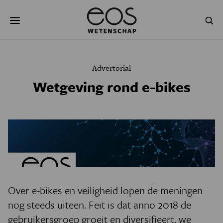
Overslaan
Zoeken
en
naar
de
inhoud
gaan
NATUUR & MILIEU
TECHNOLOGIE
Advertorial
GEZONDHEID
RUIMTE
Wetgeving rond e-bikes
NATUURWETENSCHAPPEN
GESCHIEDENIS
PSYCHE & BREIN
BLOGS
PODCAST
AGENDA
JONGE UITDAGERS
Over e-bikes en veiligheid lopen de meningen
nog steeds uiteen. Feit is dat anno 2018 de
gebruikersgroep groeit en diversifieert, we