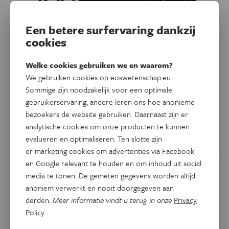
Een betere surfervaring dankzij
cookies
Ruimte
Kan komeetsonde Philae
Welke cookies gebruiken we en waarom?
ontwaken?
We gebruiken cookies op eoswetenschap.eu.
Sommige zijn noodzakelijk voor een optimale
Wetenschappers van het Duitse centrum voor lucht- en
gebruikerservaring, andere leren ons hoe anonieme
ruimtevaart DLR doen pogingen om in contact te komen
bezoekers de website gebruiken. Daarnaast zijn er
met de zoekgeraakte komeetlander Philae.
analytische cookies om onze producten te kunnen
evalueren en optimaliseren. Ten slotte zijn
Door
Eddy Echternach
er marketing cookies om advertenties via Facebook
en Google relevant te houden en om inhoud uit social
media te tonen. De gemeten gegevens worden altijd
anoniem verwerkt en nooit doorgegeven aan
derden.
Meer informatie vindt u terug in onze
Privacy
Policy
.