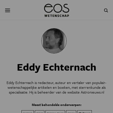
Overslaan
Zoeken
en
naar
de
inhoud
gaan
NATUUR & MILIEU
TECHNOLOGIE
GEZONDHEID
RUIMTE
NATUURWETENSCHAPPEN
GESCHIEDENIS
Eddy Echternach
PSYCHE & BREIN
BLOGS
PODCAST
AGENDA
Eddy Echternach is redacteur, auteur en vertaler van populair-
wetenschappelijke artikelen en boeken, met sterrenkunde als
JONGE UITDAGERS
specialisatie. Hij is beheerder van de website
Astronieuws.nl
Meest behandelde onderwerpen: