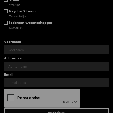
Wekelijks
Psyche & brein
Tweewekelijks
Iedereen wetenschapper
Maandelijks
Voornaam
Achternaam
Email