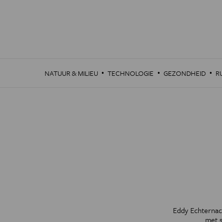
Overslaan
en
naar
de
inhoud
gaan
·
·
·
NATUUR & MILIEU
TECHNOLOGIE
GEZONDHEID
R
Eddy Echternach
met s