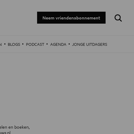
Zoeken:
Neem vriendenabonnement
·
·
·
·
N
BLOGS
PODCAST
AGENDA
JONGE UITDAGERS
kelen en boeken,
uws.nl