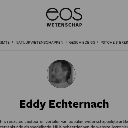
·
·
·
UIMTE
NATUURWETENSCHAPPEN
GESCHIEDENIS
PSYCHE & BREI
Eddy Echternach
 is redacteur, auteur en vertaler van populair-wetenschappelijke arti
terrenkunde als specialisatie. Hij is beheerder van de website
Astronie