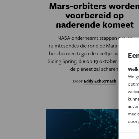
Mars-orbiters worde
voorbereid op
naderende komeet
NASA onderneemt stappen om de
ruimtesondes die rond de Mars cirkelen t
beschermen tegen de deeltjes van komee
Een
Siding Spring, die op 19 oktober dicht lan
de planeet zal scheren.
Welk
We ge
Door
Eddy Echternach
optim
websi
kunne
adver
media
door