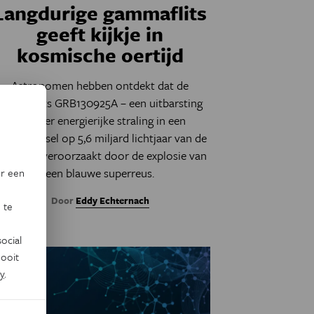
Langdurige gammaflits
geeft kijkje in
kosmische oertijd
Astronomen hebben ontdekt dat de
gammaflits GRB130925A – een uitbarsting
van zeer energierijke straling in een
terrenstelsel op 5,6 miljard lichtjaar van de
arde – is veroorzaakt door de explosie van
een blauwe superreus.
or een
Door
Eddy Echternach
 te
ocial
ooit
y
.