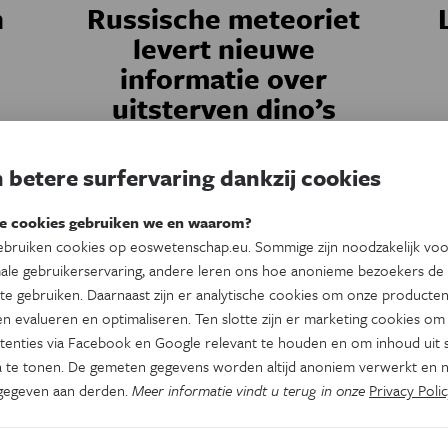
n
Russische meteoriet
levert nieuwe
informatie over
uitsterven dino’s
e
Uit onderzoek van een meteoriet die vorig
t
 betere surfervaring dankzij cookies
jaar bij de Russische stad Tsjeljabinsk werd
gs
s
gevonden blijkt namelijk dat de schok die
a
e cookies gebruiken we en waarom?
optreedt bij het uiteenspatten van een
bruiken cookies op eoswetenschap.eu. Sommige zijn noodzakelijk vo
planetoïde tot verkleuring van helder
ale gebruikerservaring, andere leren ons hoe anonieme bezoekers de
siliciumhoudend materiaal kan leiden.
te gebruiken. Daarnaast zijn er analytische cookies om onze producten
Door
Eddy Echternach
n evalueren en optimaliseren. Ten slotte zijn er marketing cookies om
tenties via Facebook en Google relevant te houden en om inhoud uit s
 te tonen. De gemeten gegevens worden altijd anoniem verwerkt en n
gegeven aan derden.
Meer informatie vindt u terug in onze
Privacy Polic