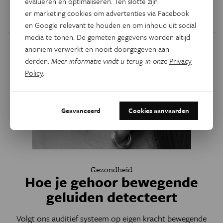
evalueren en optimaliseren. Ten slotte zijn
hun omgeving. Misschien wel met geluiden, stelt een
er marketing cookies om advertenties via Facebook
nieuwe studie.
en Google relevant te houden en om inhoud uit social
media te tonen. De gemeten gegevens worden altijd
anoniem verwerkt en nooit doorgegeven aan
derden.
Meer informatie vindt u terug in onze
Privacy
Policy
.
Geavanceerd
Cookies aanvaarden
Gezondheid
Hoe je gehoor bewegende
geluiden detecteert
Volgt ons auditief systeem op eigen kracht bewegende