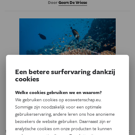
Door
Geert De Vriese
Een betere surfervaring dankzij
cookies
Welke cookies gebruiken we en waarom?
Natuur & Milieu
Communiceren koralen met
We gebruiken cookies op eoswetenschap.eu.
Sommige zijn noodzakelijk voor een optimale
geluid?
gebruikerservaring, andere leren ons hoe anonieme
bezoekers de website gebruiken. Daarnaast zijn er
Koralen maken deel uit van een complex ecosysteem, en
analytische cookies om onze producten te kunnen
tot nog toe was het de vraag hoe ze communiceerden met