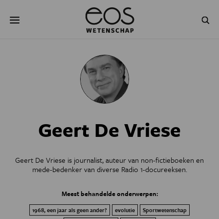
Overslaan
Zoeken
en
naar
de
inhoud
gaan
NATUUR & MILIEU
TECHNOLOGIE
GEZONDHEID
RUIMTE
NATUURWETENSCHAPPEN
GESCHIEDENIS
Geert De Vriese
PSYCHE & BREIN
BLOGS
PODCAST
AGENDA
Geert De Vriese is journalist, auteur van non-fictieboeken en
mede-bedenker van diverse Radio 1-docureeksen.
JONGE UITDAGERS
Meest behandelde onderwerpen:
1968, een jaar als geen ander?
evolutie
Sportwetenschap