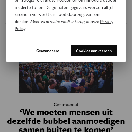
en Google relevant te houden en om inhoud uit social
vrienden.
media te tonen. De gemeten gegevens worden altijd
anoniem verwerkt en nooit doorgegeven aan
Door
Geert De Vriese
derden.
Meer informatie vindt u terug in onze
Privacy
Policy
.
Geavanceerd
Cookies aanvaarden
Gezondheid
‘We moeten mensen uit
dezelfde bubbel aanmoedigen
samen buiten te komen’