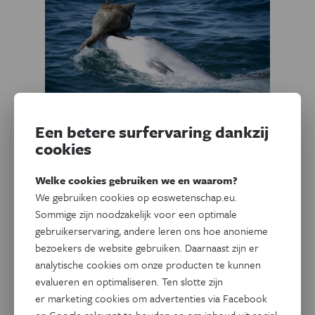
Een betere surfervaring dankzij
cookies
Natuur & Milieu
Dolfijnen leren niet alleen van
Welke cookies gebruiken we en waarom?
hun moeder, maar ook van
We gebruiken cookies op eoswetenschap.eu.
Sommige zijn noodzakelijk voor een optimale
andere soortgenoten
gebruikerservaring, andere leren ons hoe anonieme
bezoekers de website gebruiken. Daarnaast zijn er
Flink wat zogenaamd antropomorfe trekjes van dolfijnen
analytische cookies om onze producten te kunnen
zijn intussen wetenschappelijk ontmaskerd als legende of
evalueren en optimaliseren. Ten slotte zijn
wishful thinking. Maar nu wijst een nieuwe studie toch op
er marketing cookies om advertenties via Facebook
een opmerkelijk gelijkenis: het vermogen te leren van