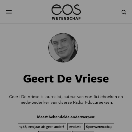
Overslaan
Zoeken
en
naar
de
inhoud
gaan
NATUUR & MILIEU
TECHNOLOGIE
GEZONDHEID
RUIMTE
NATUURWETENSCHAPPEN
GESCHIEDENIS
Geert De Vriese
PSYCHE & BREIN
BLOGS
PODCAST
AGENDA
Geert De Vriese is journalist, auteur van non-fictieboeken en
mede-bedenker van diverse Radio 1-docureeksen.
JONGE UITDAGERS
Meest behandelde onderwerpen:
1968, een jaar als geen ander?
evolutie
Sportwetenschap