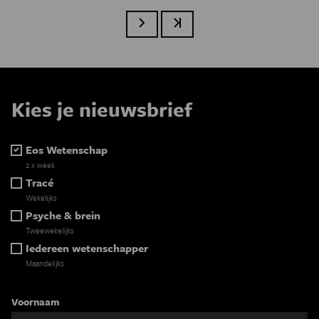
Volgende pagina
Laatste pagina
Kies je nieuwsbrief
Eos Wetenschap
2 x week
Tracé
Wekelijks
Psyche & brein
Tweewekelijks
Iedereen wetenschapper
Maandelijks
Voornaam