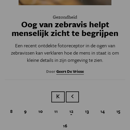
Gezondheid
Oog van zebravis helpt
menselijk zicht te begrijpen
Een recent ontdekte fotoreceptor in de ogen van
zebravissen kan verklaren hoe de mens in staat is om
kleine details in zijn omgeving te zien.
Door
Geert De Vriese
Eerste pagina
Vorige pagina
Page
8
Page
9
Page
10
Page
11
Huidige pagina
12
Page
13
Page
14
Page
15
Page
16
Paginatie