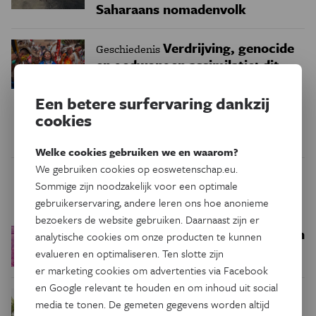
Saharaans nomadenvolk
Verdrijving, genocide
Geschiedenis
en gedwongen assimilatie: dit
betekende de Amerikaanse
onafhankelijkheid voor de
Een betere surfervaring dankzij
inheemse bevolking
cookies
Welke cookies gebruiken we en waarom?
We gebruiken cookies op eoswetenschap.eu.
Sommige zijn noodzakelijk voor een optimale
Trending
gebruikerservaring, andere leren ons hoe anonieme
bezoekers de website gebruiken. Daarnaast zijn er
Een bakkerij op 400 miljoen
Ruimte
analytische cookies om onze producten te kunnen
kilometer van de aarde
evalueren en optimaliseren. Ten slotte zijn
er marketing cookies om advertenties via Facebook
en Google relevant te houden en om inhoud uit social
Waar zijn
Podcast
Natuur & Milieu
media te tonen. De gemeten gegevens worden altijd