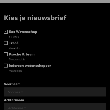
Kies je nieuwsbrief
Eos Wetenschap
2 x week
Tracé
Wekelijks
Psyche & brein
Tweewekelijks
Iedereen wetenschapper
Maandelijks
Voornaam
Achternaam