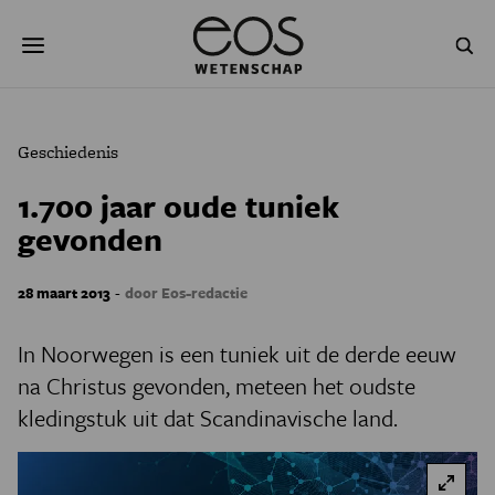
Overslaan
Zoeken
en
naar
de
inhoud
gaan
NATUUR & MILIEU
TECHNOLOGIE
Geschiedenis
GEZONDHEID
RUIMTE
1.700 jaar oude tuniek
gevonden
NATUURWETENSCHAPPEN
GESCHIEDENIS
PSYCHE & BREIN
BLOGS
-
28 maart 2013
door Eos-redactie
PODCAST
AGENDA
In Noorwegen is een tuniek uit de derde eeuw
na Christus gevonden, meteen het oudste
JONGE UITDAGERS
kledingstuk uit dat Scandinavische land.