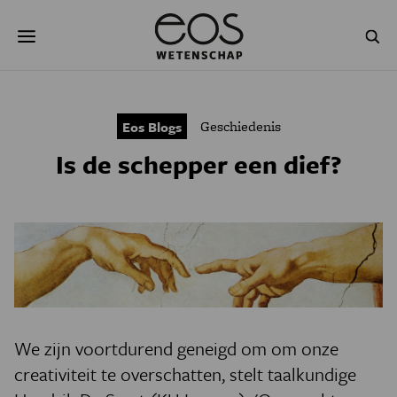
Overslaan
Zoeken
en
naar
de
inhoud
gaan
NATUUR & MILIEU
TECHNOLOGIE
Geschiedenis
Eos Blogs
GEZONDHEID
RUIMTE
Is de schepper een dief?
NATUURWETENSCHAPPEN
GESCHIEDENIS
PSYCHE & BREIN
BLOGS
PODCAST
AGENDA
JONGE UITDAGERS
We zijn voortdurend geneigd om om onze
creativiteit te overschatten, stelt taalkundige