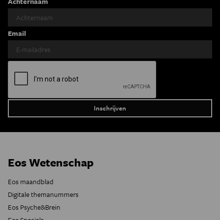
Achternaam
Email
Eos Wetenschap
Eos maandblad
Digitale themanummers
Eos Psyche&Brein
Eos Specials