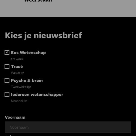
Kies je nieuwsbrief
Eos Wetenschap
2 x week
Tracé
Wekelijks
Psyche & brein
Tweewekelijks
Iedereen wetenschapper
Maandelijks
Voornaam