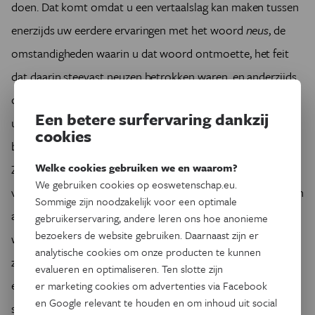
doen. Dat komt omdat u een vertaalslag kan maken tussen
enerzijds uw eerdere ervaringen met het woord
neus
, de
omstandigheden waarin u dat woord ontmoette, het feit
dat daarin steevast neuzen betrokken waren, en anderzijds
de omstandigheden van het moment, waarin het vlezige
Een betere surfervaring dankzij
uitstulpsel midden in uw eigen gezicht het best
cookies
beantwoordt aan de lading die het woord
neus
dekt.
Welke cookies gebruiken we en waarom?
Zonder een kleine vonk creativiteit krijgt een mens die
We gebruiken cookies op eoswetenschap.eu.
vertaalslag niet voor elkaar. Leren zelf - en wat is nabootsen
Sommige zijn noodzakelijk voor een optimale
anders? - is een creatief proces. Als een mens, of eender
gebruikerservaring, andere leren ons hoe anonieme
bezoekers de website gebruiken. Daarnaast zijn er
welk ander organisme, leert uit ervaring, dan toont hij of zij
analytische cookies om onze producten te kunnen
zich in staat het heden te interpreteren in functie van die
evalueren en optimaliseren. Ten slotte zijn
ervaring, over de onvermijdelijke verschillen heen. Zelfs een
er marketing cookies om advertenties via Facebook
en Google relevant te houden en om inhoud uit social
spiekende student heeft (meestal) de verdienste te hebben