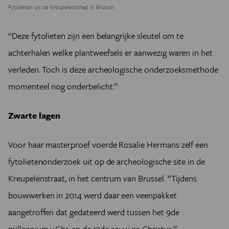
Fytolieten uit de Kreupelenstraat in Brussel
“Deze fytolieten zijn een belangrijke sleutel om te
achterhalen welke plantweefsels er aanwezig waren in het
verleden. Toch is deze archeologische onderzoeksmethode
momenteel nog onderbelicht.”
Zwarte lagen
Voor haar masterproef voerde Rosalie Hermans zelf een
fytolietenonderzoek uit op de archeologische site in de
Kreupelenstraat, in het centrum van Brussel. “Tijdens
bouwwerken in 2014 werd daar een veenpakket
aangetroffen dat gedateerd werd tussen het 9de
millennium v.Chr. en de 13de eeuw na Christus.”