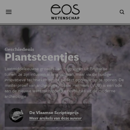
Overslaan
Zoeken
en
naar
de
inhoud
gaan
NATUUR & MILIEU
TECHNOLOGIE
GEZONDHEID
RUIMTE
Geschiedenis
Plantsteentjes
NATUURWETENSCHAPPEN
GESCHIEDENIS
Laatmiddeleeuwse groente- en fruitresten uit Brusselse
tuinen: ze zijn intussen al lang vergaan, maar via de huidige
PSYCHE & BREIN
BLOGS
innovatieve technieken zijn ze perfect opnieuw op te sporen. De
masterproef van archeologe Rosalie Hermans (VUB) is een ode
PODCAST
AGENDA
aan de nieuwe wetenschappelijke revoluties uit de moderne
archeologie.
JONGE UITDAGERS
De Vlaamse Scriptieprijs
Meer artikels van deze auteur