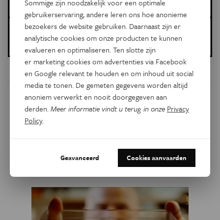
Geschiedenis
archeologie
fytolieten
planten
Sommige zijn noodzakelijk voor een optimale
gebruikerservaring, andere leren ons hoe anonieme
bezoekers de website gebruiken. Daarnaast zijn er
Gepubliceerd op:
analytische cookies om onze producten te kunnen
27 juli 2020
evalueren en optimaliseren. Ten slotte zijn
er marketing cookies om advertenties via Facebook
en Google relevant te houden en om inhoud uit social
media te tonen. De gemeten gegevens worden altijd
anoniem verwerkt en nooit doorgegeven aan
Dit artikel delen op:
derden.
Meer informatie vindt u terug in onze
Privacy
Facebook
Twitter
Linkedin
Policy
.
Gerelateerde artikels
Geavanceerd
Cookies aanvaarden