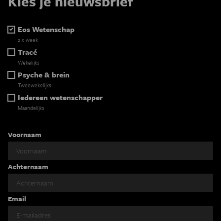
Kies je nieuwsbrief
Eos Wetenschap
2 x week
Tracé
Wekelijks
Psyche & brein
Tweewekelijks
Iedereen wetenschapper
Maandelijks
Voornaam
Achternaam
Email