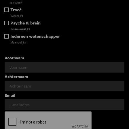
2 x week
Tracé
Wekelijks
Psyche & brein
Tweewekelijks
Iedereen wetenschapper
Maandelijks
Voornaam
Achternaam
Email