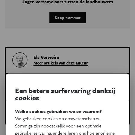
Jager-verzamelaars tussen de landbouwers
Koop nummer
Els Verweire
Meer artikels van deze auteur
Meer over de volgende onderwerpen:
Een betere surfervaring dankzij
Gezondheid
botontkalking
hormonen
cookies
Gepubliceerd op:
Welke cookies gebruiken we en waarom?
10 juli 2024
We gebruiken cookies op eoswetenschap.eu.
Sommige zijn noodzakelijk voor een optimale
gebruikerservaring, andere leren ons hoe anonieme