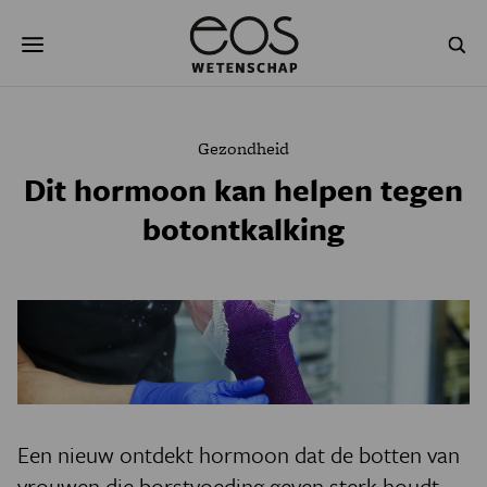
Overslaan
Zoeken
en
naar
de
inhoud
gaan
NATUUR & MILIEU
TECHNOLOGIE
Gezondheid
GEZONDHEID
RUIMTE
Dit hormoon kan helpen tegen
botontkalking
NATUURWETENSCHAPPEN
GESCHIEDENIS
PSYCHE & BREIN
BLOGS
PODCAST
AGENDA
JONGE UITDAGERS
Een nieuw ontdekt hormoon dat de botten van
vrouwen die borstvoeding geven sterk houdt,