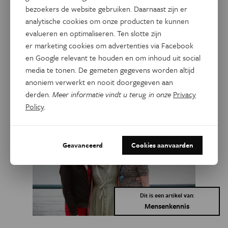
bezoekers de website gebruiken. Daarnaast zijn er
Dit artikel delen op:
analytische cookies om onze producten te kunnen
evalueren en optimaliseren. Ten slotte zijn
Facebook
Twitter
Linkedin
er marketing cookies om advertenties via Facebook
en Google relevant te houden en om inhoud uit social
media te tonen. De gemeten gegevens worden altijd
Gerelateerde artikels
anoniem verwerkt en nooit doorgegeven aan
derden.
Meer informatie vindt u terug in onze
Privacy
Policy
.
Geavanceerd
Cookies aanvaarden
Dit is een artikel van:
Mensenkennis