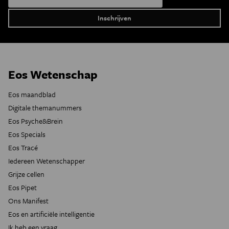
Eos Wetenschap
Eos maandblad
Digitale themanummers
Eos Psyche&Brein
Eos Specials
Eos Tracé
Iedereen Wetenschapper
Grijze cellen
Eos Pipet
Ons Manifest
Eos en artificiële intelligentie
Ik heb een vraag