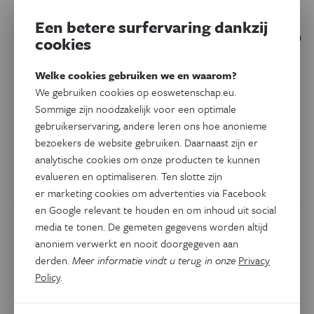
De weg naar immunotherapie
Een betere surfervaring dankzij
in de dodelijke storm van griep
cookies
en schimmel
Welke cookies gebruiken we en waarom?
Wat als je in het ziekenhuis belandt met een zware
We gebruiken cookies op eoswetenschap.eu.
griepinfectie? Wat als je daarbovenop een
Sommige zijn noodzakelijk voor een optimale
schimmelinfectie ontwikkelt? Een dubbele uitdaging met
gebruikerservaring, andere leren ons hoe anonieme
slechts vijftig overlevingskans. Immunotherapie kan dan
bezoekers de website gebruiken. Daarnaast zijn er
een oplossing bieden.
analytische cookies om onze producten te kunnen
evalueren en optimaliseren. Ten slotte zijn
Door
Laura Seldeslachts
er marketing cookies om advertenties via Facebook
en Google relevant te houden en om inhoud uit social
media te tonen. De gemeten gegevens worden altijd
anoniem verwerkt en nooit doorgegeven aan
derden.
Meer informatie vindt u terug in onze
Privacy
Policy
.