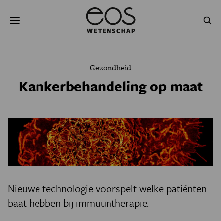
Overslaan
Zoeken
en
naar
de
inhoud
gaan
NATUUR & MILIEU
TECHNOLOGIE
Gezondheid
GEZONDHEID
RUIMTE
Kankerbehandeling op maat
NATUURWETENSCHAPPEN
GESCHIEDENIS
PSYCHE & BREIN
BLOGS
PODCAST
AGENDA
JONGE UITDAGERS
Nieuwe technologie voorspelt welke patiënten
baat hebben bij immuuntherapie.