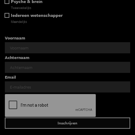
Psyche & brein
Tweewekelijks
Iedereen wetenschapper
Maandelijks
Voornaam
Achternaam
Email