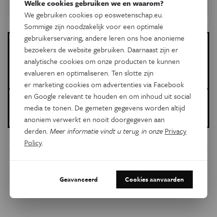
Welke cookies gebruiken we en waarom?
We gebruiken cookies op eoswetenschap.eu.
Sommige zijn noodzakelijk voor een optimale
gebruikerservaring, andere leren ons hoe anonieme
Meer over de volgende onderwerpen:
bezoekers de website gebruiken. Daarnaast zijn er
Gezondheid
Eos Blogs
micro-organismen
bacterie
analytische cookies om onze producten te kunnen
evalueren en optimaliseren. Ten slotte zijn
voedingssupplementen
er marketing cookies om advertenties via Facebook
en Google relevant te houden en om inhoud uit social
Gepubliceerd op:
media te tonen. De gemeten gegevens worden altijd
27 april 2020
anoniem verwerkt en nooit doorgegeven aan
derden.
Meer informatie vindt u terug in onze
Privacy
Policy
.
Dit artikel delen op:
Geavanceerd
Cookies aanvaarden
Facebook
Twitter
Linkedin