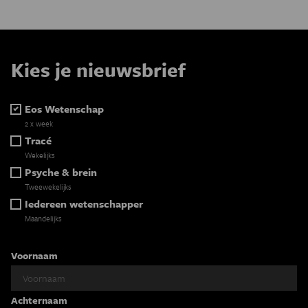
Kies je nieuwsbrief
Eos Wetenschap
2 x week
Tracé
Wekelijks
Psyche & brein
Tweewekelijks
Iedereen wetenschapper
Maandelijks
Voornaam
Achternaam