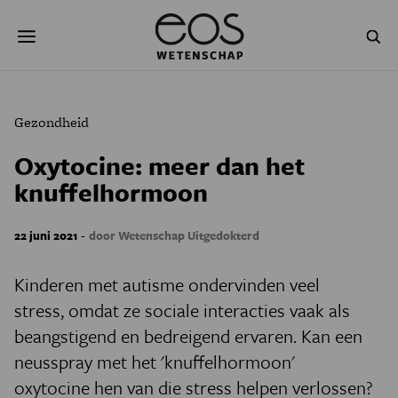
Overslaan
Zoeken
en
naar
de
inhoud
gaan
NATUUR & MILIEU
TECHNOLOGIE
Gezondheid
GEZONDHEID
RUIMTE
Oxytocine: meer dan het
knuffelhormoon
NATUURWETENSCHAPPEN
GESCHIEDENIS
PSYCHE & BREIN
BLOGS
-
22 juni 2021
door Wetenschap Uitgedokterd
PODCAST
AGENDA
Kinderen met autisme ondervinden veel
stress, omdat ze sociale interacties vaak als
JONGE UITDAGERS
beangstigend en bedreigend ervaren. Kan een
neusspray met het 'knuffelhormoon'
oxytocine hen van die stress helpen verlossen?