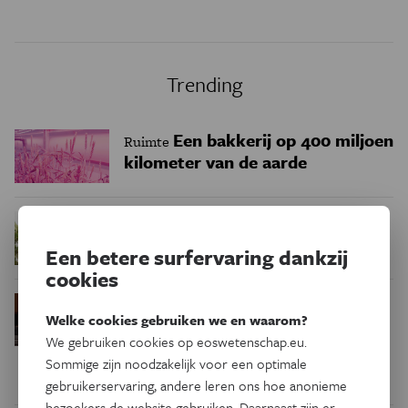
Trending
Een bakkerij op 400 miljoen
Ruimte
kilometer van de aarde
Waar zijn
Podcast
Natuur & Milieu
insecten in de winter?
Een betere surfervaring dankzij
cookies
Waarom we tinnitus
Psyche & Brein
Welke cookies gebruiken we en waarom?
in de hersenen moeten zoeken
We gebruiken cookies op eoswetenschap.eu.
Sommige zijn noodzakelijk voor een optimale
gebruikerservaring, andere leren ons hoe anonieme
bezoekers de website gebruiken. Daarnaast zijn er