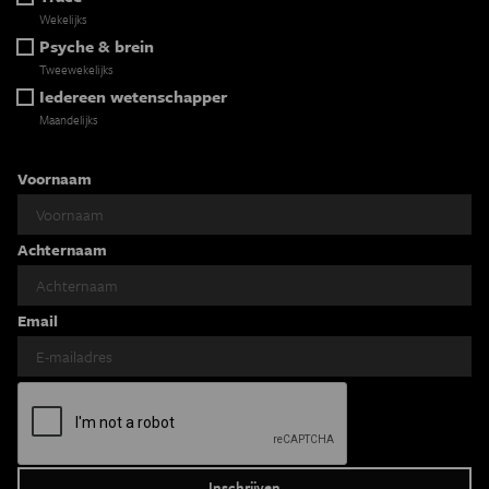
Wekelijks
Psyche & brein
Tweewekelijks
Iedereen wetenschapper
Maandelijks
Voornaam
Achternaam
Email