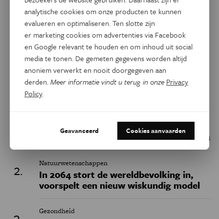
analytische cookies om onze producten te kunnen
Dit artikel delen op:
evalueren en optimaliseren. Ten slotte zijn
er marketing cookies om advertenties via Facebook
Facebook
Twitter
Linkedin
en Google relevant te houden en om inhoud uit social
media te tonen. De gemeten gegevens worden altijd
anoniem verwerkt en nooit doorgegeven aan
Keuze van de redactie
derden.
Meer informatie vindt u terug in onze
Privacy
Policy
.
Geschiedenis
Belgische fossielen werpen nieuw licht
Geavanceerd
Cookies aanvaarden
op het uitsterven van de neanderthalers
Natuurwetenschappen
In 2064 stort de wereldbevolking in,
voorspelt een nieuw wiskundig model
Gezondheid