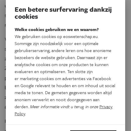
urinewegen of huid, bijna 43% kan overleven door in een
Een betere surfervaring dankzij
slaaptoestand te gaan, terwijl ze niet resistent zijn en dus
cookies
niet worden opgemerkt.
Welke cookies gebruiken we en waarom?
We gebruiken cookies op eoswetenschap.eu.
Wij willen met ons labo meer aandacht vestigen op deze
Sommige zijn noodzakelijk voor een optimale
slapende bacteriën en proberen in overleg met artsen te
gebruikerservaring, andere leren ons hoe anonieme
bezoekers de website gebruiken. Daarnaast zijn er
zoeken naar de meest geschikte aanpak voor dit probleem.
analytische cookies om onze producten te kunnen
Zo streven we samen naar een toekomst waarin we
evalueren en optimaliseren. Ten slotte zijn
persistentie kunnen detecteren zodat er weloverwogen
er marketing cookies om advertenties via Facebook
en Google relevant te houden en om inhoud uit social
behandelingen voorgesteld kunnen worden. Op die manier
media te tonen. De gemeten gegevens worden altijd
zullen we weer wat beter gewapend zijn in de strijd tegen
anoniem verwerkt en nooit doorgegeven aan
antibioticumpersistentie én ook -resistentie.
derden.
Meer informatie vindt u terug in onze
Privacy
Policy
.
Ik sta elke dag met heel veel plezier vroeg op om mijn
onderzoek naar deze slapende bacteriën te volbrengen.