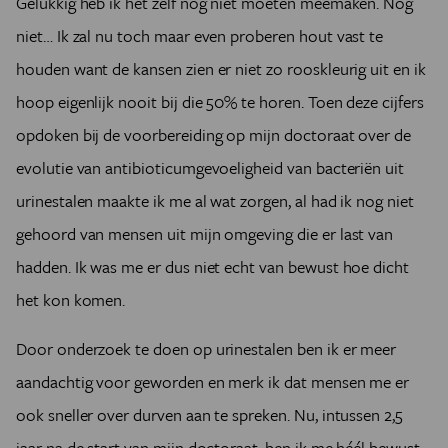
Gelukkig heb ik het zelf nog niet moeten meemaken. Nog
niet… Ik zal nu toch maar even proberen hout vast te
houden want de kansen zien er niet zo rooskleurig uit en ik
hoop eigenlijk nooit bij die 50% te horen. Toen deze cijfers
opdoken bij de voorbereiding op mijn doctoraat over de
evolutie van antibioticumgevoeligheid van bacteriën uit
urinestalen maakte ik me al wat zorgen, al had ik nog niet
gehoord van mensen uit mijn omgeving die er last van
hadden. Ik was me er dus niet echt van bewust hoe dicht
het kon komen.
Door onderzoek te doen op urinestalen ben ik er meer
aandachtig voor geworden en merk ik dat mensen me er
ook sneller over durven aan te spreken. Nu, intussen 2,5
jaar na de start van mijn doctoraat, ben ik me héél bewust