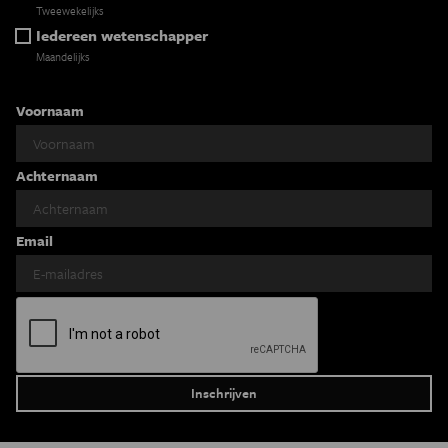
Tweewekelijks
Iedereen wetenschapper
Maandelijks
Voornaam
Achternaam
Email