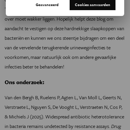
Geavanceerd
Cookies aanvaarden
Toch hoop ik dat ik er in de toekomst niet zo vaak meer
over moet wakker liggen. Hopelijk helpt deze blog om
aandacht te vestigen op deze hardnekkige slaapkoppen van
bacteriën en kunnen we ons steentje bijdragen om een deel
van de vervelende terugkerende urineweginfecties te
voorkomen, maar natuurlijk ook om andere gevaarlijke
infecties beter te behandelen!
Ons onderzoek:
Van den Bergh B, Ruelens P, Agten L, Van Moll L, Geerts N,
Verstraete L, Nguyen S, De Vooght L, Verstraeten N, Cos P,
& Michiels J (2025). Widespread antibiotic heterotolerance
in bacteria remains undetected by resistance assays.
Drug