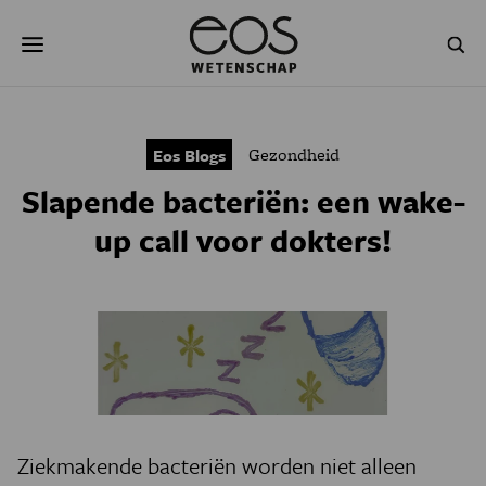
Overslaan
Zoeken
en
naar
de
inhoud
gaan
NATUUR & MILIEU
TECHNOLOGIE
Gezondheid
Eos Blogs
GEZONDHEID
RUIMTE
Slapende bacteriën: een wake-
NATUURWETENSCHAPPEN
GESCHIEDENIS
up call voor dokters!
PSYCHE & BREIN
BLOGS
PODCAST
AGENDA
JONGE UITDAGERS
Ziekmakende bacteriën worden niet alleen