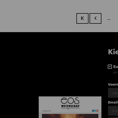
…
Eerste pagina
Vorige pagin
Ki
Eo
2 x
Voor
Email