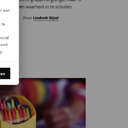
lijkt een waarheid in te schuilen.
or een
Door
Liesbeth Gijsel
 te
ocial
ooit
y
.
den