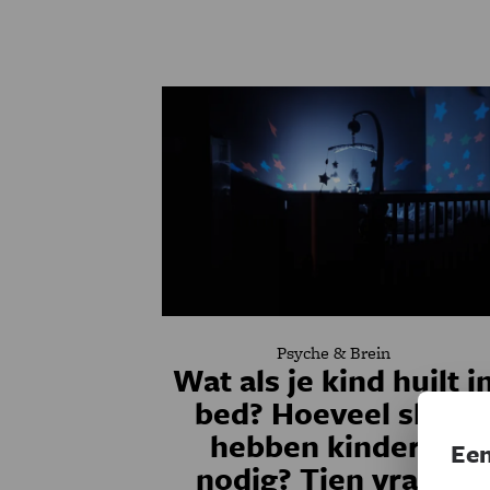
Psyche & Brein
Wat als je kind huilt i
bed? Hoeveel slaap
hebben kinderen
Een
nodig? Tien vragen