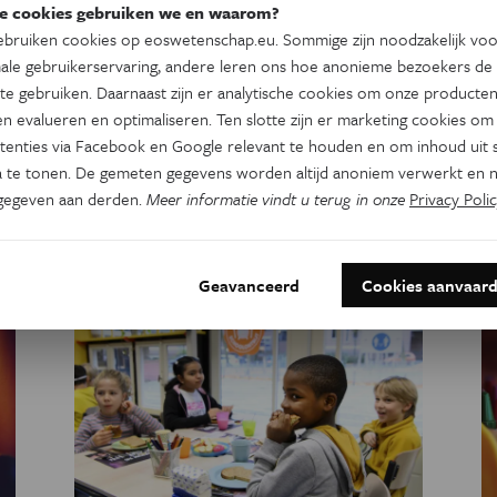
aankruisen, maar onze mentale gezondheid
e cookies gebruiken we en waarom?
bevindt zich op een spectrum. Heeft de
bruiken cookies op eoswetenschap.eu. Sommige zijn noodzakelijk vo
indeling in stoornissen zijn beste tijd gehad?
ale gebruikerservaring, andere leren ons hoe anonieme bezoekers de
te gebruiken. Daarnaast zijn er analytische cookies om onze producten
Door
Liesbeth Gijsel
n evalueren en optimaliseren. Ten slotte zijn er marketing cookies om
us
tenties via Facebook en Google relevant te houden en om inhoud uit s
 te tonen. De gemeten gegevens worden altijd anoniem verwerkt en n
ft
gegeven aan derden.
Meer informatie vindt u terug in onze
Privacy Polic
Geavanceerd
Cookies aanvaar