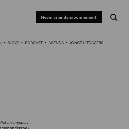
Zoeken:
Neem vriendenabonnement
·
·
·
·
N
BLOGS
PODCAST
AGENDA
JONGE UITDAGERS
 Wetenschapper
,
hersenonderzoek.