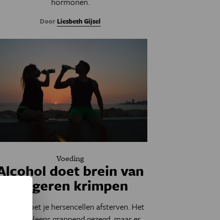
hormonen.
Door
Liesbeth Gijsel
Voeding
Alcohol doet brein van
jongeren krimpen
rinken doet je hersencellen afsterven. Het
wordt weleens grappend gezegd, maar er