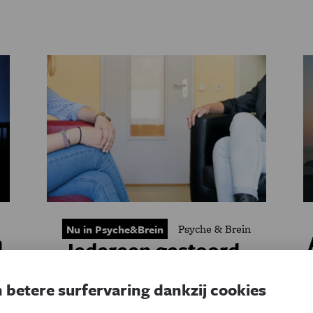
Psyche & Brein
Nu in Psyche&Brein
n
Iedereen gestoord,
niemand gek
 betere surfervaring dankzij cookies
D
We houden van hokjesdenken en vakjes