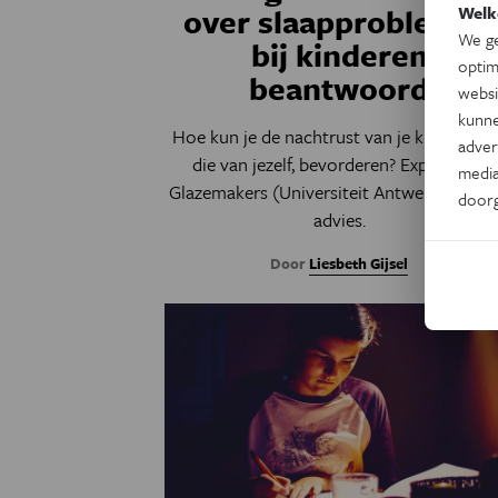
over slaapproblemen
Welk
We ge
bij kinderen
optim
beantwoord
websi
kunne
Hoe kun je de nachtrust van je kind, en d
adver
die van jezelf, bevorderen? Expert Inge
media
Glazemakers (Universiteit Antwerpen) gee
door
advies.
Door
Liesbeth Gijsel