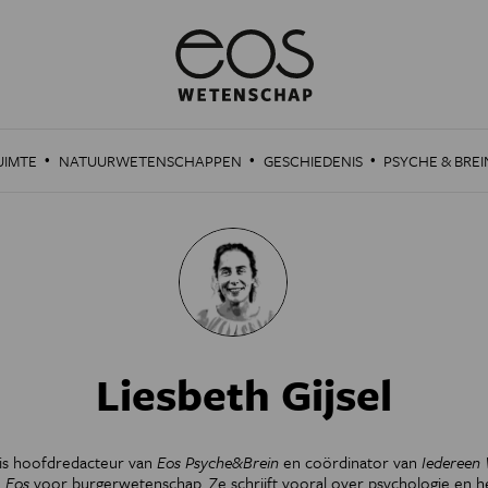
·
·
·
UIMTE
NATUURWETENSCHAPPEN
GESCHIEDENIS
PSYCHE & BREI
Liesbeth Gijsel
l is hoofdredacteur van
Eos Psyche&Brein
en coördinator van
Iedereen
n
Eos
voor burgerwetenschap. Ze schrijft vooral over psychologie en 