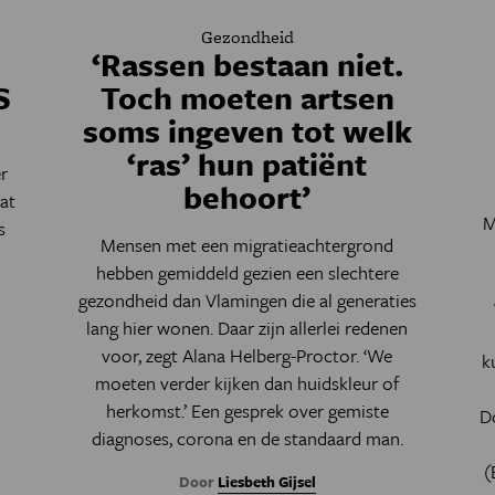
Gezondheid
‘Rassen bestaan niet.
S
Toch moeten artsen
soms ingeven tot welk
‘ras’ hun patiënt
r
behoort’
at
M
s
Mensen met een migratieachtergrond
hebben gemiddeld gezien een slechtere
gezondheid dan Vlamingen die al generaties
lang hier wonen. Daar zijn allerlei redenen
voor, zegt Alana Helberg-Proctor. ‘We
k
moeten verder kijken dan huidskleur of
herkomst.’ Een gesprek over gemiste
D
diagnoses, corona en de standaard man.
(
Door
Liesbeth Gijsel