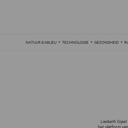
Overslaan
en
naar
de
inhoud
gaan
·
·
·
NATUUR & MILIEU
TECHNOLOGIE
GEZONDHEID
R
Liesbeth Gijse
het platform va