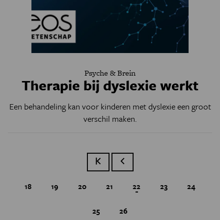
Psyche & Brein
Therapie bij dyslexie werkt
Een behandeling kan voor kinderen met dyslexie een groot
verschil maken.
Eerste pagina
Vorige pagina
Page
18
Page
19
Page
20
Page
21
Huidige pagina
22
Page
23
Page
24
Page
25
Page
26
Paginatie