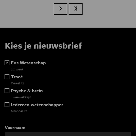
Volgende pagina
Laatste pagina
Kies je nieuwsbrief
Eos Wetenschap
2 x week
Tracé
Wekelijks
Psyche & brein
Tweewekelijks
Iedereen wetenschapper
Maandelijks
Voornaam