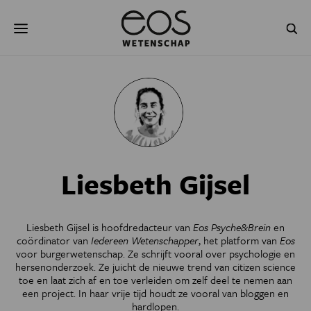
Overslaan
Zoeken
en
naar
de
inhoud
gaan
NATUUR & MILIEU
TECHNOLOGIE
GEZONDHEID
RUIMTE
NATUURWETENSCHAPPEN
GESCHIEDENIS
Liesbeth Gijsel
PSYCHE & BREIN
BLOGS
PODCAST
AGENDA
Liesbeth Gijsel is hoofdredacteur van
Eos Psyche&Brein
en
coördinator van
Iedereen Wetenschapper
, het platform van
Eos
JONGE UITDAGERS
voor burgerwetenschap. Ze schrijft vooral over psychologie en
hersenonderzoek. Ze juicht de nieuwe trend van citizen science
toe en laat zich af en toe verleiden om zelf deel te nemen aan
een project. In haar vrije tijd houdt ze vooral van bloggen en
hardlopen.