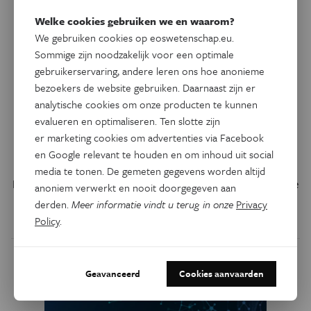
Welke cookies gebruiken we en waarom?
We gebruiken cookies op eoswetenschap.eu.
Sommige zijn noodzakelijk voor een optimale
gebruikerservaring, andere leren ons hoe anonieme
bezoekers de website gebruiken. Daarnaast zijn er
analytische cookies om onze producten te kunnen
Psyche & Brein
evalueren en optimaliseren. Ten slotte zijn
Partydrug helpt je van trauma
er marketing cookies om advertenties via Facebook
af
en Google relevant te houden en om inhoud uit social
media te tonen. De gemeten gegevens worden altijd
De actieve stof in XTC kan je, in combinatie met één sessie
anoniem verwerkt en nooit doorgegeven aan
psychotherapie, van een posttraumatische stressstoornis
derden.
Meer informatie vindt u terug in onze
Privacy
af helpen.
Policy
.
Geavanceerd
Cookies aanvaarden