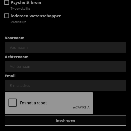
Psyche & brein
Tweewekelijks
Iedereen wetenschapper
Maandelijks
Voornaam
Achternaam
Email