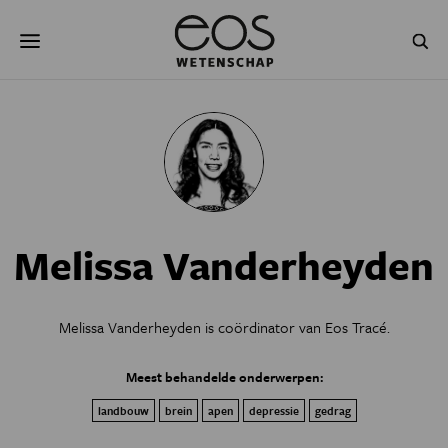
Overslaan
Zoeken
en
naar
de
inhoud
gaan
NATUUR & MILIEU
TECHNOLOGIE
GEZONDHEID
RUIMTE
NATUURWETENSCHAPPEN
GESCHIEDENIS
Melissa Vanderheyden
PSYCHE & BREIN
BLOGS
PODCAST
AGENDA
Melissa Vanderheyden is coördinator van Eos Tracé.
JONGE UITDAGERS
Meest behandelde onderwerpen:
landbouw
brein
apen
depressie
gedrag