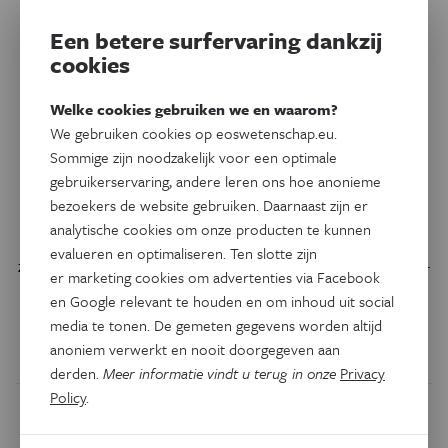
Een betere surfervaring dankzij
cookies
Welke cookies gebruiken we en waarom?
We gebruiken cookies op eoswetenschap.eu.
Technologie
Sommige zijn noodzakelijk voor een optimale
Oorzaak kortsluiting
gebruikerservaring, andere leren ons hoe anonieme
lithiumbatterij ontmaskerd
bezoekers de website gebruiken. Daarnaast zijn er
analytische cookies om onze producten te kunnen
Scherpe structuren die binnenin lithiumbatterijen groeien,
evalueren en optimaliseren. Ten slotte zijn
zetten een rem op de verspreiding van energierijke lithium-
er marketing cookies om advertenties via Facebook
metaalbatterijen. Wetenschappers ontrafelen hun
en Google relevant te houden en om inhoud uit social
oorsprong.
media te tonen. De gemeten gegevens worden altijd
anoniem verwerkt en nooit doorgegeven aan
Door
Melissa Vanderheyden
derden.
Meer informatie vindt u terug in onze
Privacy
Policy
.