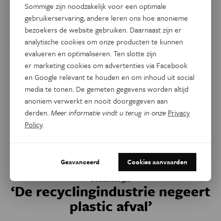
Sommige zijn noodzakelijk voor een optimale
Onderzoekers identificeren de plasticvervuiling op een
gebruikerservaring, andere leren ons hoe anonieme
Spaans strand. 57 procent bleek afkomstig van kledij.
bezoekers de website gebruiken. Daarnaast zijn er
analytische cookies om onze producten te kunnen
evalueren en optimaliseren. Ten slotte zijn
er marketing cookies om advertenties via Facebook
en Google relevant te houden en om inhoud uit social
media te tonen. De gemeten gegevens worden altijd
anoniem verwerkt en nooit doorgegeven aan
derden.
Meer informatie vindt u terug in onze
Privacy
Policy
.
Geavanceerd
Cookies aanvaarden
Technologie
‘De recyclingindustrie negeert
plastic afval’