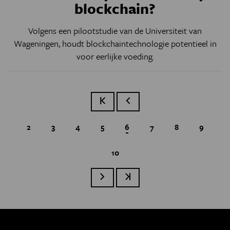
blockchain?
Volgens een pilootstudie van de Universiteit van
Wageningen, houdt blockchaintechnologie potentieel in
voor eerlijke voeding.
Eerste pagina
Vorige pagina
Page
2
Page
3
Page
4
Page
5
Huidige pagina
6
Page
7
Page
8
Page
9
Page
10
Paginatie
Volgende pagina
Laatste pagina