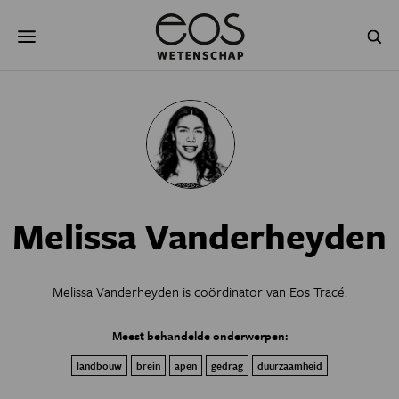
Overslaan
Zoeken
en
naar
de
inhoud
gaan
NATUUR & MILIEU
TECHNOLOGIE
GEZONDHEID
RUIMTE
NATUURWETENSCHAPPEN
GESCHIEDENIS
Melissa Vanderheyden
PSYCHE & BREIN
BLOGS
PODCAST
AGENDA
Melissa Vanderheyden is coördinator van Eos Tracé.
JONGE UITDAGERS
Meest behandelde onderwerpen:
landbouw
brein
apen
gedrag
duurzaamheid