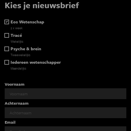
Kies je nieuwsbrief
Eos Wetenschap
2 x week
Tracé
Wekelijks
Psyche & brein
Tweewekelijks
Iedereen wetenschapper
Maandelijks
Voornaam
Achternaam
Email