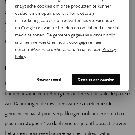
Maar ook de OVAM ziet de keerzijde van een systeem met
analytische cookies om onze producten te kunnen
statiegeld. Net als Fost Plus denkt de organisatie dat
evalueren en optimaliseren. Ten slotte zijn
er marketing cookies om advertenties via Facebook
statiegeld ertoe kan leiden dat de pmd-zak zo lang blijft
en Google relevant te houden en om inhoud uit social
staan dat sommigen hem niet meer gebruiken. In dat geval
media te tonen. De gemeten gegevens worden altijd
belandt alles waar geen statiegeld op staat bij het restafval
anoniem verwerkt en nooit doorgegeven aan
derden.
Meer informatie vindt u terug in onze
Privacy
– een worstcasescenario.
Policy
.
Mentaliteit
Geavanceerd
Cookies aanvaarden
In een proefproject testte Fost Plus of we meer plastic
kunnen inzamelen met nog een andere vuilniszak: de paarse
zak. Daar mogen de inwoners van zes deelnemende
gemeenten naast pmd-verpakkingen ook andere soorten
plastic in stoppen. ‘De deelnemers zijn enthousiast. Ze zien
het als een positieve bijdrage aan het milieu. Dat is