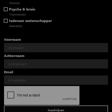
Wekelijks
Psyche & brein
Tweewekelijks
Iedereen wetenschapper
Maandelijks
Voornaam
Achternaam
Email