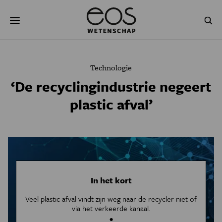
Overslaan
Zoeken
en
naar
de
inhoud
gaan
NATUUR & MILIEU
TECHNOLOGIE
Technologie
GEZONDHEID
RUIMTE
‘De recyclingindustrie negeert
plastic afval’
NATUURWETENSCHAPPEN
GESCHIEDENIS
PSYCHE & BREIN
BLOGS
PODCAST
AGENDA
JONGE UITDAGERS
In het kort
Veel plastic afval vindt zijn weg naar de recycler niet of
via het verkeerde kanaal.