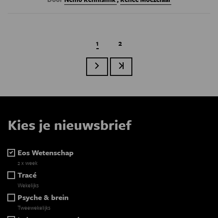
Huidige pagina
1
Page
2
Volgende pagina
Laatste pagina
Paginatie
Kies je nieuwsbrief
Eos Wetenschap
2 x week
Tracé
Wekelijks
Psyche & brein
Tweewekelijks