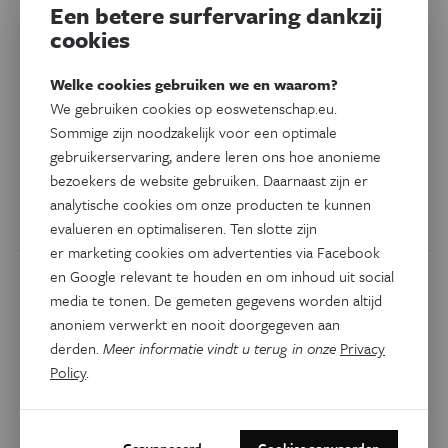
Een betere surfervaring dankzij
cookies
Natuur & Milieu
Gentse havensite recyclet
Welke cookies gebruiken we en waarom?
metaaldeeltjes uit restafval
We gebruiken cookies op eoswetenschap.eu.
Sommige zijn noodzakelijk voor een optimale
gebruikerservaring, andere leren ons hoe anonieme
De Valomet-site in de haven van Gent recupereert
bezoekers de website gebruiken. Daarnaast zijn er
aluminium-, koper- en zelfs gouddeeltjes uit restafval.
analytische cookies om onze producten te kunnen
Door
Laurence Verhees
evalueren en optimaliseren. Ten slotte zijn
er marketing cookies om advertenties via Facebook
en Google relevant te houden en om inhoud uit social
media te tonen. De gemeten gegevens worden altijd
anoniem verwerkt en nooit doorgegeven aan
derden.
Meer informatie vindt u terug in onze
Privacy
Policy
.
Geavanceerd
Cookies aanvaarden