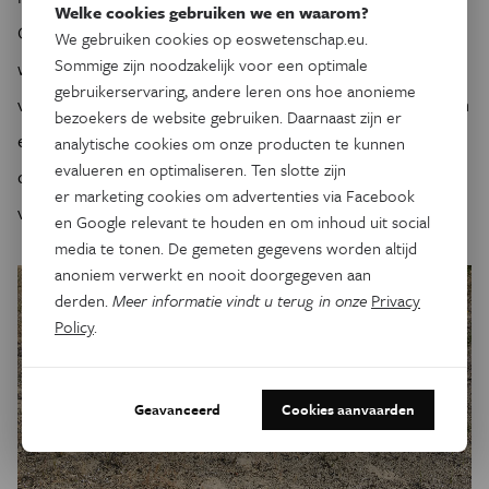
Welke cookies gebruiken we en waarom?
Op die manier is er veel minder kans op vertrapping en
We gebruiken cookies op eoswetenschap.eu.
Sommige zijn noodzakelijk voor een optimale
worden heel wat harkwespnesten gespaard. En zijn beide
gebruikerservaring, andere leren ons hoe anonieme
voorgaande opties niet meer mogelijk, dan kunnen paarden
bezoekers de website gebruiken. Daarnaast zijn er
en runderen worden ingezet. Hoe meer nesten er door dit
analytische cookies om onze producten te kunnen
evalueren en optimaliseren. Ten slotte zijn
drietrapssysteem gespaard worden; hoe beter, want elke
er marketing cookies om advertenties via Facebook
vertrapping van deze zeldzame soort is er eentje te veel.
en Google relevant te houden en om inhoud uit social
media te tonen. De gemeten gegevens worden altijd
anoniem verwerkt en nooit doorgegeven aan
derden.
Meer informatie vindt u terug in onze
Privacy
Policy
.
Geavanceerd
Cookies aanvaarden