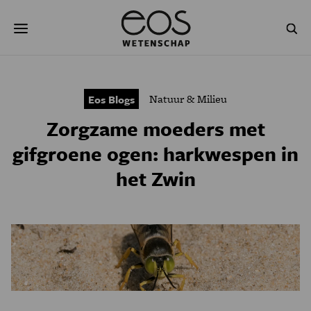
Overslaan
Zoeken
en
naar
de
inhoud
gaan
NATUUR & MILIEU
TECHNOLOGIE
Natuur & Milieu
Eos Blogs
GEZONDHEID
RUIMTE
Zorgzame moeders met
NATUURWETENSCHAPPEN
GESCHIEDENIS
gifgroene ogen: harkwespen in
het Zwin
PSYCHE & BREIN
BLOGS
PODCAST
AGENDA
JONGE UITDAGERS