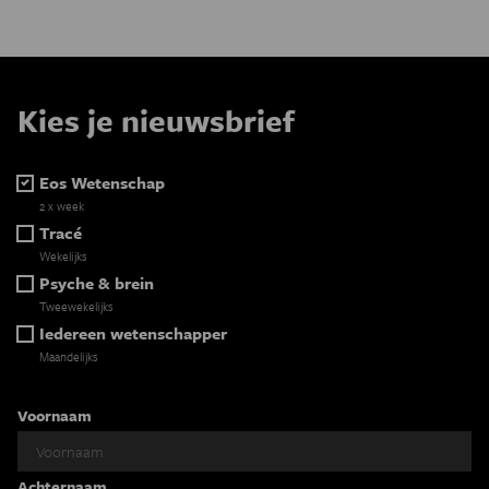
Kies je nieuwsbrief
Eos Wetenschap
2 x week
Tracé
Wekelijks
Psyche & brein
Tweewekelijks
Iedereen wetenschapper
Maandelijks
Voornaam
Achternaam