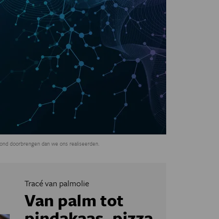
rond doorbrengen dan we ons realiseerden.
Tracé van palmolie
Van palm tot
pindakaas, pizza