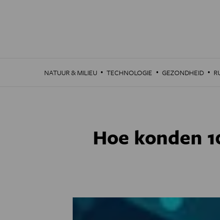
Overslaan
en
naar
de
inhoud
gaan
·
·
·
NATUUR & MILIEU
TECHNOLOGIE
GEZONDHEID
R
Hoe konden 1