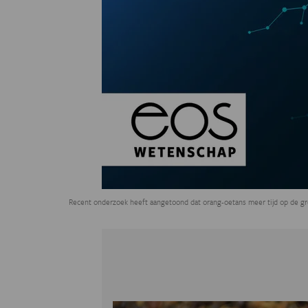
Recent onderzoek heeft aangetoond dat orang-oetans meer tijd op de g