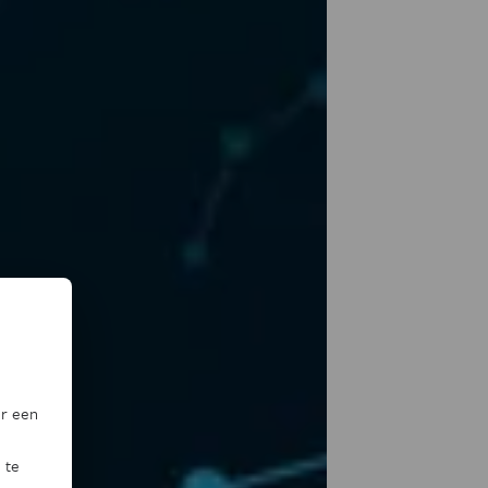
or een
 te