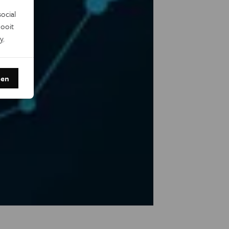
ocial
ooit
y
.
den