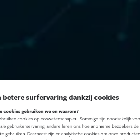
 betere surfervaring dankzij cookies
e cookies gebruiken we en waarom?
bruiken cookies op eoswetenschap.eu. Sommige zijn noodzakelijk vo
ale gebruikerservaring, andere leren ons hoe anonieme bezoekers de
te gebruiken. Daarnaast zijn er analytische cookies om onze producten