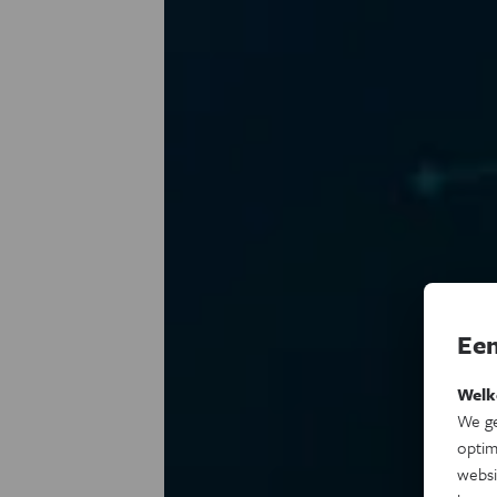
Een
Welk
We ge
optim
websi