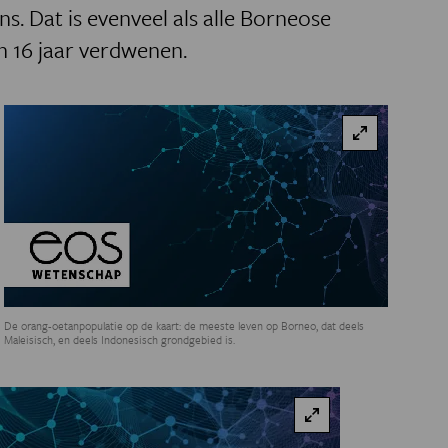
ns. Dat is evenveel als alle Borneose
n 16 jaar verdwenen.
De orang-oetanpopulatie op de kaart: de meeste leven op Borneo, dat deels
Maleisisch, en deels Indonesisch grondgebied is.