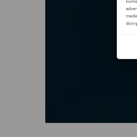
kunne
adver
media
door