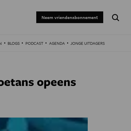
Zoeken:
Neem vriendenabonnement
·
·
·
·
N
BLOGS
PODCAST
AGENDA
JONGE UITDAGERS
oetans opeens