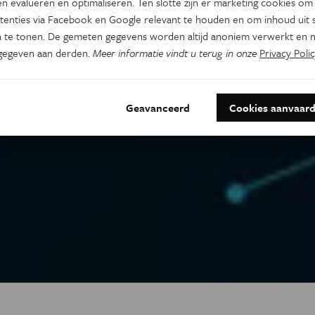
n evalueren en optimaliseren. Ten slotte zijn er marketing cookies om
tenties via Facebook en Google relevant te houden en om inhoud uit s
 te tonen. De gemeten gegevens worden altijd anoniem verwerkt en n
gegeven aan derden.
Meer informatie vindt u terug in onze
Privacy Polic
Geavanceerd
Cookies aanvaar